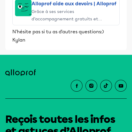
Alloprof aide aux devoirs | Alloprof
Grâce à ses services
d’accompagnement gratuits et
stimulants, Alloprof engage les élèves
N'hésite pas si tu as d'autres questions:)
et leurs parents dans la réussite
Kylan
éducative.
Reçois toutes les infos
et astuces d’Alloprof