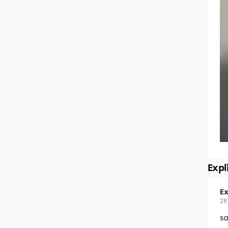
Expl
Ex
28
s