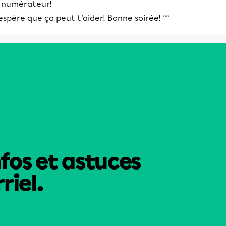
e numérateur!
espère que ça peut t'aider! Bonne soirée! ^^
nfos et astuces
riel.