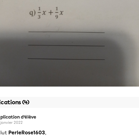
ications (4)
plication d’élève
 janvier 2022
alut
PerleRose1603
,