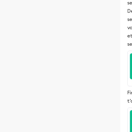
s
De
se
v
et
s
Fi
t’