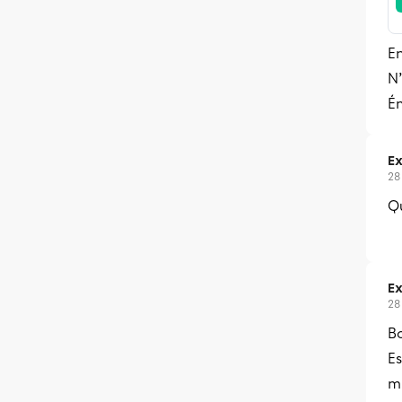
E
N’
Ém
Ex
28
Qu
Ex
28
Bo
E
mu