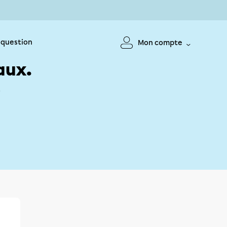
 question
Mon compte
aux.
!