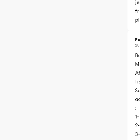
j
f
pl
Ex
28
B
Me
Af
fi
Su
a
:
1
2-
3-