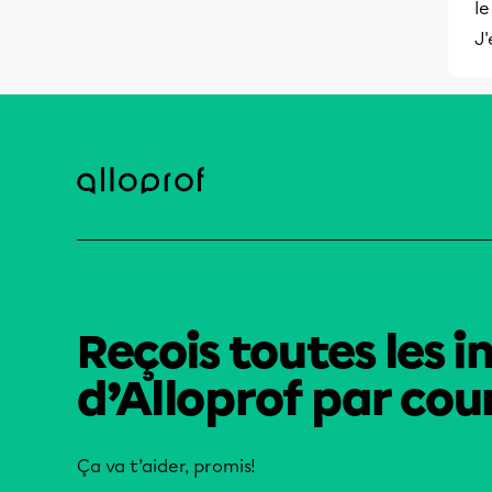
l
J'
Reçois toutes les i
d’Alloprof par cour
Ça va t’aider, promis!