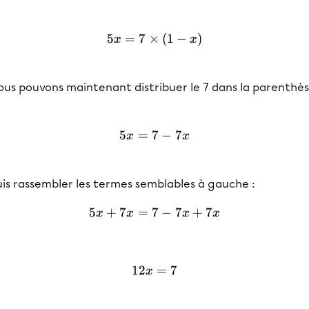
5
=
7
×
5x=7\times (1-x)
(
1
−
)
x
x
ous pouvons maintenant distribuer le 7 dans la parenthè
5
=
7
5x=7-7x
−
7
x
x
uis rassembler les termes semblables à gauche :
5
+
7
=
7
5x+7x=7-7x+7x
−
7
+
7
x
x
x
x
12
12x=7
=
7
x