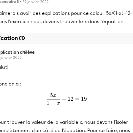
condaire 5
• 29 janvier 2022
aimerais avoir des explications pour ce calcul: 5x/(1-x)+12=
ns l'exercice nous devons trouver le x dans l'équation.
ication (1)
plication d’élève
 janvier 2022
lut!
nc on a :
5
x
\frac{5x}{1-x}+12=19
+
12
=
19
1
−
x
ur trouver la valeur de la variable x, nous devons l'isoler
mplètement d'un côté de l'équation. Pour ce faire, nous