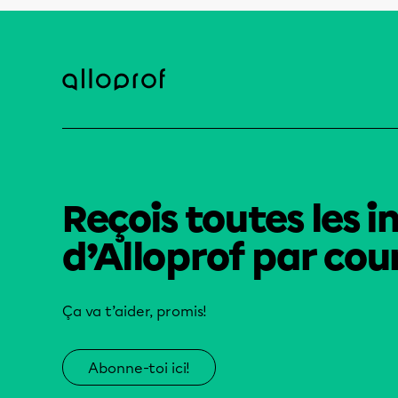
Reçois toutes les i
d’Alloprof par cour
Ça va t’aider, promis!
Abonne-toi ici!