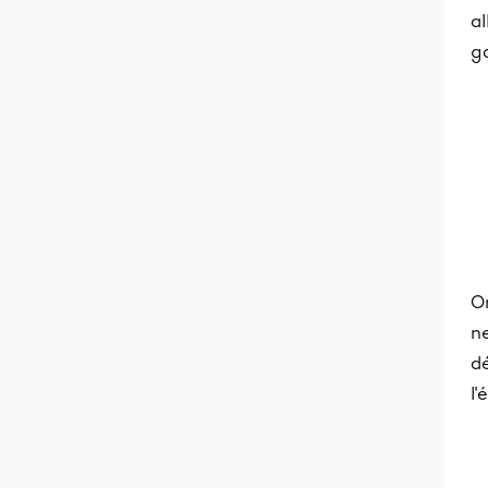
a
g
O
ne
d
l'