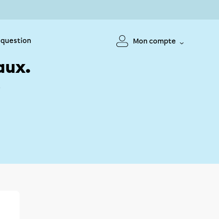
 question
Mon compte
aux.
!