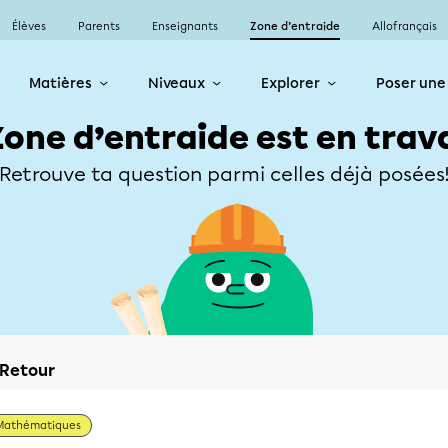
Élèves
Parents
Enseignants
Zone d’entraide
Allofrançais
Matières
Niveaux
Explorer
Poser une
Zone d’entraide est en trav
Retrouve ta question parmi celles déjà posées
Retour
Mathématiques