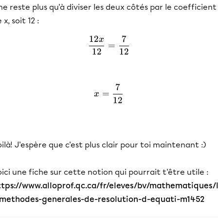
 ne reste plus qu'à diviser les deux côtés par le coefficient
 x, soit 12 :
12
7
x
\frac{12x}{12}=\frac{7}
=
12
12
7
x =\frac{7}{12}
=
x
12
ilà! J'espère que c'est plus clair pour toi maintenant :)
ici une fiche sur cette notion qui pourrait t'être utile :
ttps://www.alloprof.qc.ca/fr/eleves/bv/mathematiques/
-methodes-generales-de-resolution-d-equati-m1452