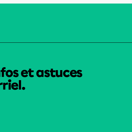
nfos et astuces
riel.