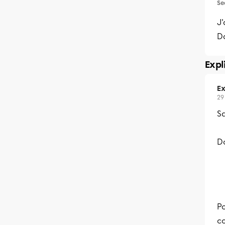
Se
J'
Da
Expl
Ex
29
Sa
Do
Po
co