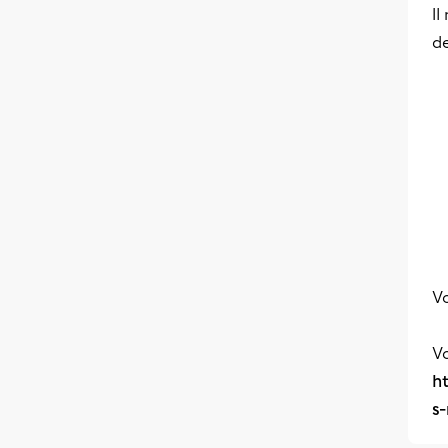
Il
de
Vo
Vo
h
s