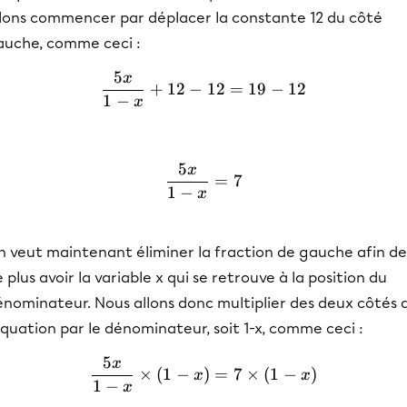
llons commencer par déplacer la constante 12 du côté
auche, comme ceci :
5
x
\frac{5x}{1-x}+12-12=19
+
12
−
12
=
19
−
12
1
−
x
5
x
\frac{5x}{1-x}=7
=
7
1
−
x
n veut maintenant éliminer la fraction de gauche afin de
 plus avoir la variable x qui se retrouve à la position du
énominateur. Nous allons donc multiplier des deux côtés 
équation par le dénominateur, soit 1-x, comme ceci :
5
x
\frac{5x}{1-x}\times (1-x
×
(
1
−
)
=
7
×
(
1
−
)
x
x
1
−
x