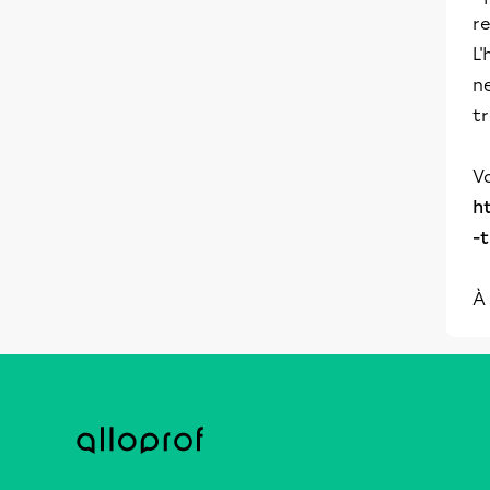
re
L'
ne
tr
Vo
h
-
À 