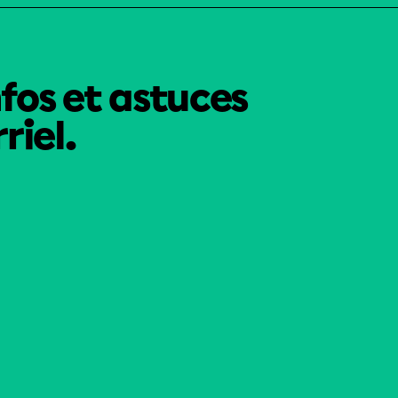
nfos et astuces
riel.