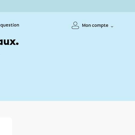
 question
Mon compte
aux.
!