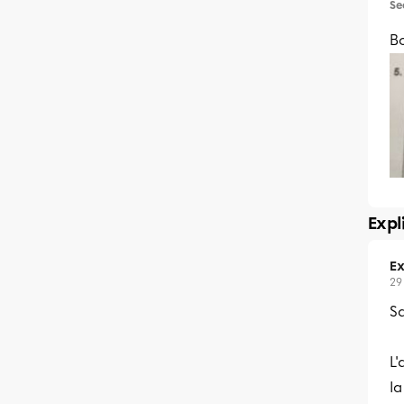
Se
Bo
Expl
Ex
29
Sa
L'
la