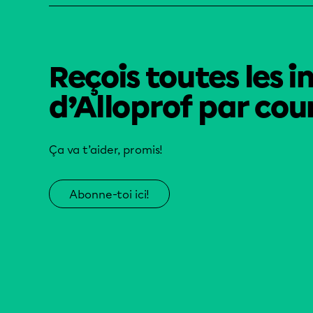
Reçois toutes les i
d’Alloprof par cour
Ça va t’aider, promis!
Abonne-toi ici!