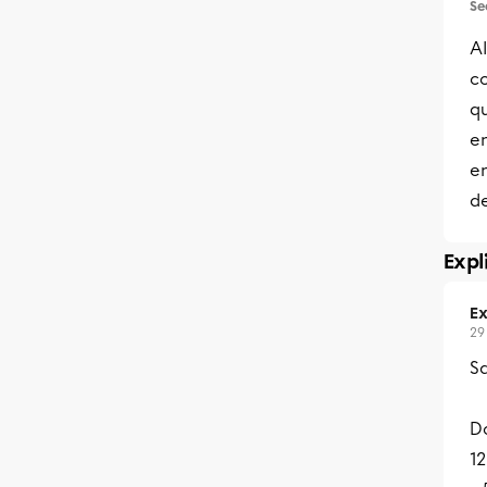
Se
A
co
qu
en
en
de
Expl
Ex
29
Sa
Do
12