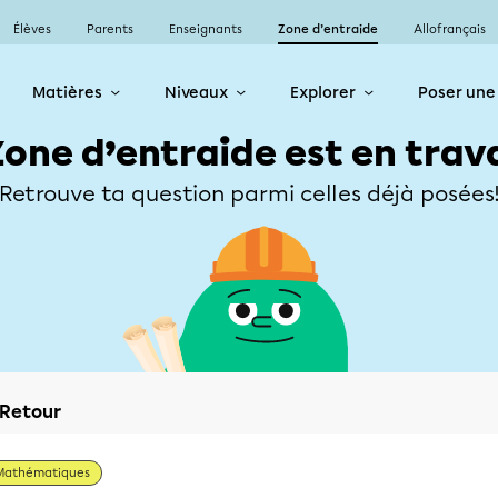
Élèves
Parents
Enseignants
Zone d’entraide
Allofrançais
Matières
Niveaux
Explorer
Poser une
Zone d’entraide est en trav
Retrouve ta question parmi celles déjà posées
Retour
Mathématiques