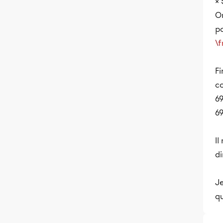
× 
On
po
\f
Fi
co
69
69
Il
di
Je
qu