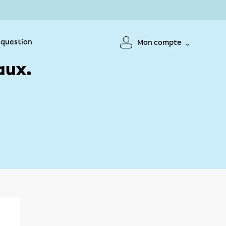
 question
Mon compte
aux.
!