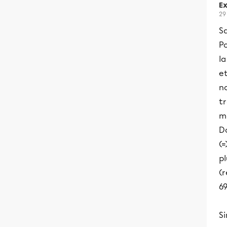
Ex
29
Sa
P
la
et
no
tr
m
Do
(=
pl
(
69
Si