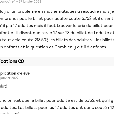
condaire 1
• 29 janvier 2022
llo j ai un problème en mathématiques a résoudre mais je
mprends pas. le billet pour adulte coute 5,75$ et il disent
' il y a 12 adultes mais il faut trouver le prix du billet pour
fant et il disent que ses le 17 sur 23 du billet de l adulte e
 tout cela coute 213,50$ les billets des adultes + les billet
s enfants et la question es Combien y a t il d enfants
ications (2)
plication d’élève
 janvier 2022
lut!
nc on sait que le billet pour adulte est de 5,75$, et qu'il y
 adultes. Les billets pour les 12 adultes ont donc couté : 12