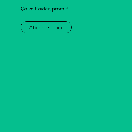
Ça va t’aider, promis!
Abonne-toi ici!