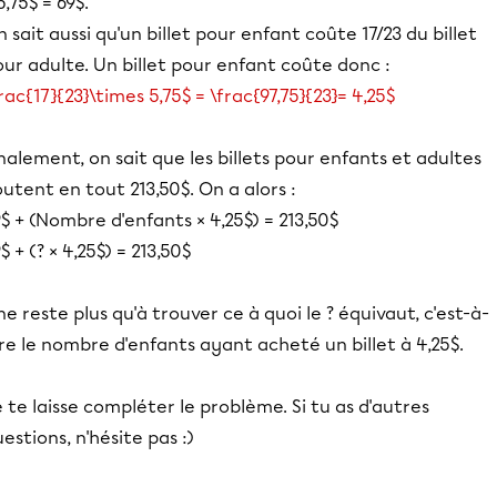
5,75$ = 69$.
 sait aussi qu'un billet pour enfant coûte 17/23 du billet
ur adulte. Un billet pour enfant coûte donc :
rac{17}{23}\times 5,75$ = \frac{97,75}{23}= 4,25$
nalement, on sait que les billets pour enfants et adultes
utent en tout 213,50$. On a alors :
$ + (Nombre d'enfants × 4,25$) = 213,50$
$ + (? × 4,25$) = 213,50$
 ne reste plus qu'à trouver ce à quoi le ? équivaut, c'est-à-
re le nombre d'enfants ayant acheté un billet à 4,25$.
 te laisse compléter le problème. Si tu as d'autres
estions, n'hésite pas :)