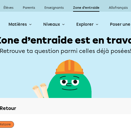
Élèves
Parents
Enseignants
Zone d’entraide
Allofrançais
Matières
Niveaux
Explorer
Poser une
Zone d’entraide est en trav
Retrouve ta question parmi celles déjà posées
Retour
Histoire