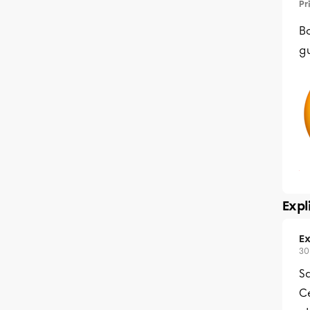
Pr
Bo
g
Expl
Ex
30
Sa
Ce