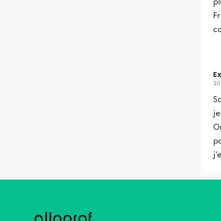
pl
F
co
Ex
30
Sa
je
O
p
j'