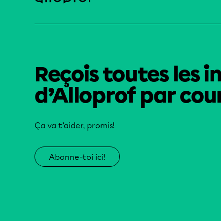
Reçois toutes les i
d’Alloprof par cour
Ça va t’aider, promis!
Abonne-toi ici!