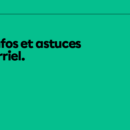
nfos et astuces
riel.