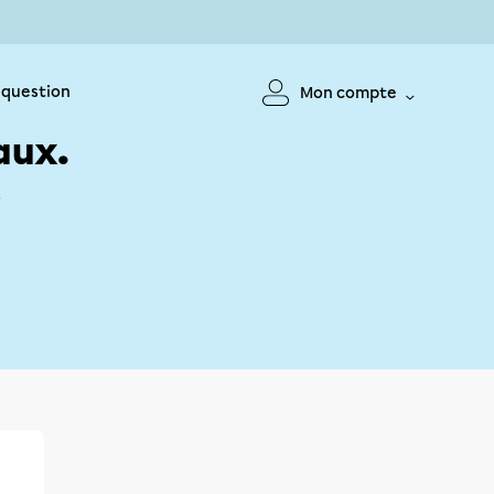
 question
Mon compte
aux.
!