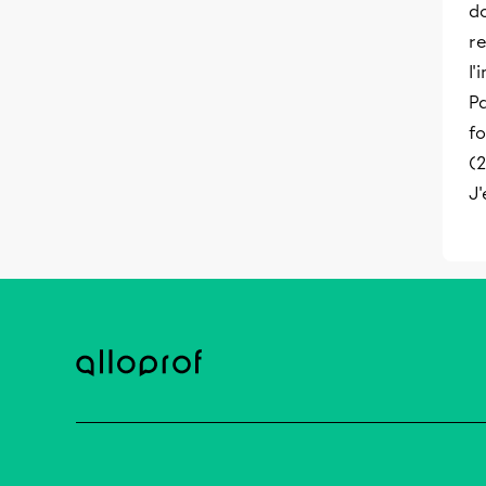
do
re
l'
Pa
fo
(2
J'