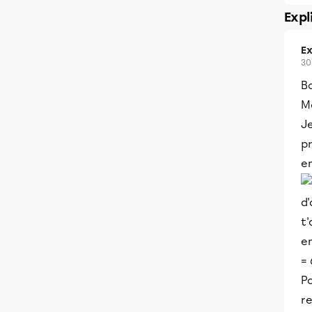
Expl
Ex
30
B
Me
Je
p
en
d
t'
en
= 
Po
re