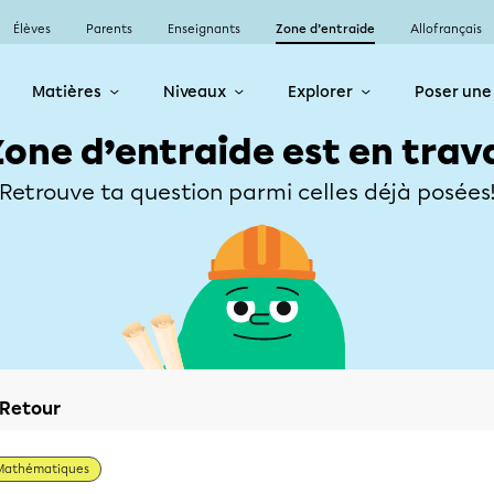
Élèves
Parents
Enseignants
Zone d’entraide
Allofrançais
Matières
Niveaux
Explorer
Poser une
Zone d’entraide est en trav
Retrouve ta question parmi celles déjà posées
Retour
Mathématiques