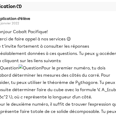
ication (1)
plication d’élève
 janvier 2022
onjour Cobalt Pacifique!
rci de faire appel à nos services 😉
 t'invite fortement à consulter les réponses
réalablement données à ces questions. Tu peux y accéde
 cliquant sur les liens suivants:
Pour le premier numéro, tu dois
'abord déterminer les mesures des côtés du carré. Pour
aider, tu peux utiliser le théorème de Pythagore. Tu peux
suite déterminer l'aire du cube avec la formule \( A_{cu
6c^2 \), où
c
représente la longueur d'un côté.
ur le deuxième numéro, il suffit de trouver l'expression q
présente l'aire totale de ce solide décomposable. Tu peu