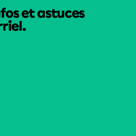
nfos et astuces
riel.