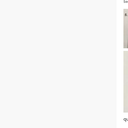
Se
qu