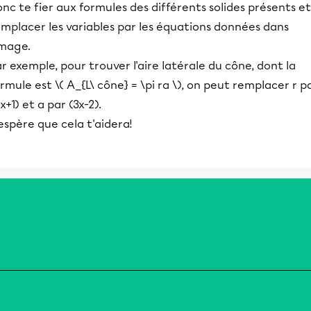
nc te fier aux formules des différents solides présents et
mplacer les variables par les équations données dans
image.
r exemple, pour trouver l'aire latérale du cône, dont la
rmule est \( A_{L\ cône} = \pi ra \), on peut remplacer r p
x+1) et a par (3x-2).
espère que cela t'aidera!