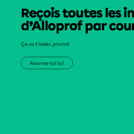
Reçois toutes les i
d’Alloprof par cour
Ça va t’aider, promis!
Abonne-toi ici!