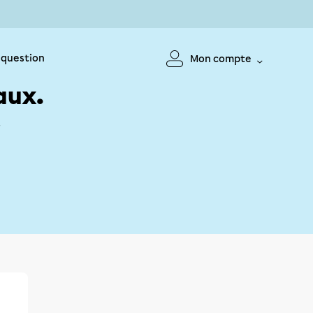
 question
Mon compte
aux.
!