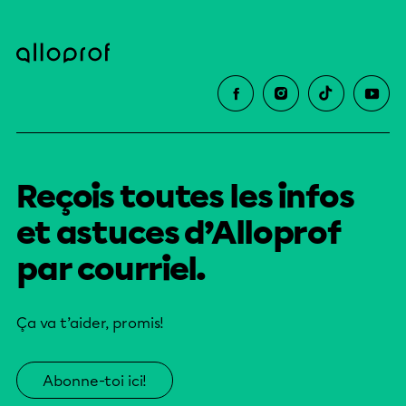
Reçois toutes les infos
et astuces d’Alloprof
par courriel.
Ça va t’aider, promis!
Abonne-toi ici!