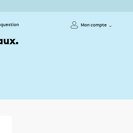
 question
Mon compte
aux.
!