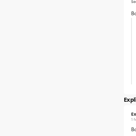
Se
B
Expl
Ex
1 
B