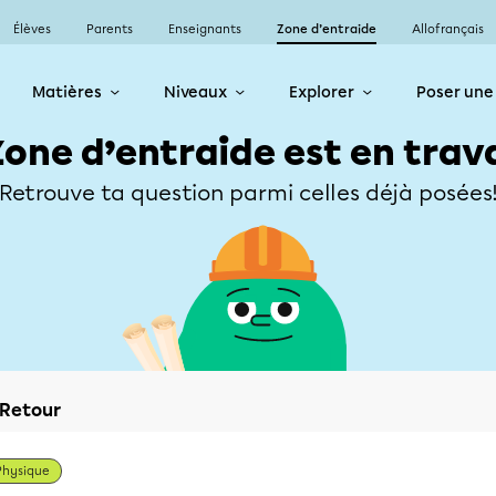
Élèves
Parents
Enseignants
Zone d’entraide
Allofrançais
Matières
Niveaux
Explorer
Poser une
Zone d’entraide est en trav
Retrouve ta question parmi celles déjà posées
Retour
Physique