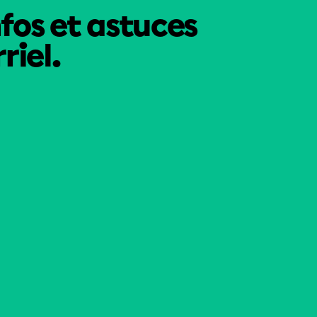
nfos et astuces
riel.