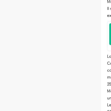
Me
Il
ex
La
C
co
mu
25
M
u
Le