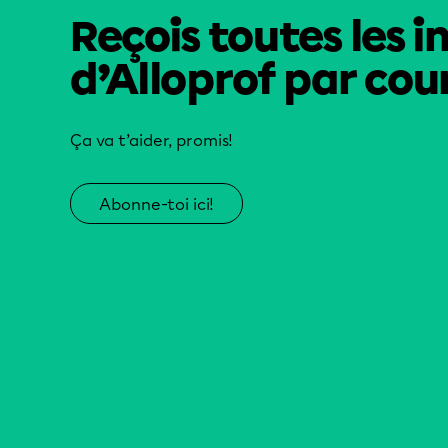
Reçois toutes les i
d’Alloprof par cour
Ça va t’aider, promis!
Abonne-toi ici!