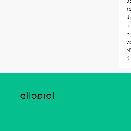
85
s
de
pl
po
v
N'
K