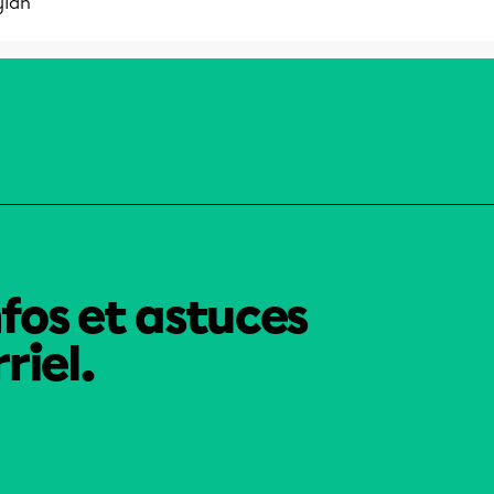
ylan
nfos et astuces
riel.