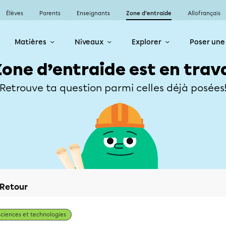
Élèves
Parents
Enseignants
Zone d’entraide
Allofrançais
Matières
Niveaux
Explorer
Poser une
Zone d’entraide est en trav
Retrouve ta question parmi celles déjà posées
Retour
Sciences et technologies