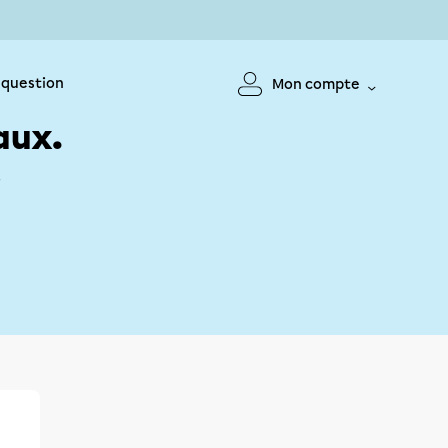
 question
Mon compte
aux.
!