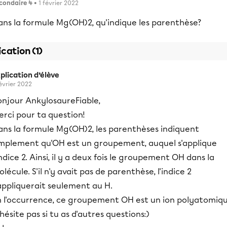
condaire 4
• 1 février 2022
ans la formule Mg(OH)2, qu'indique les parenthèse?
ication (1)
plication d’élève
février 2022
onjour AnkylosaureFiable,
rci pour ta question!
ans la formule Mg(OH)2, les parenthèses indiquent
implement qu'OH est un groupement, auquel s'applique
indice 2. Ainsi, il y a deux fois le groupement OH dans la
lécule. S'il n'y avait pas de parenthèse, l'indice 2
appliquerait seulement au H.
n l'occurrence, ce groupement OH est un ion polyatomiqu
hésite pas si tu as d'autres questions:)