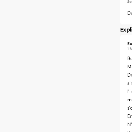
Se
D
Expl
Ex
1 
B
Me
D
s
l'
mo
s'
E
N'