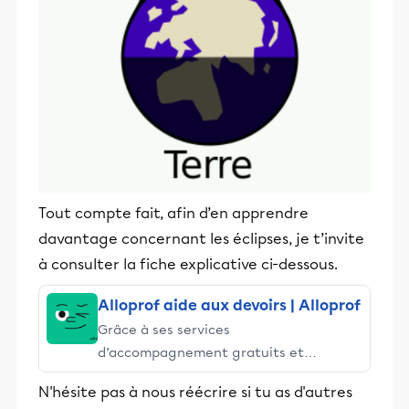
Tout compte fait, afin d’en apprendre
davantage concernant les éclipses, je t’invite
à consulter la fiche explicative ci-dessous.
Alloprof aide aux devoirs | Alloprof
Grâce à ses services
d’accompagnement gratuits et
stimulants, Alloprof engage les élèves
N'hésite pas à nous réécrire si tu as d'autres
et leurs parents dans la réussite