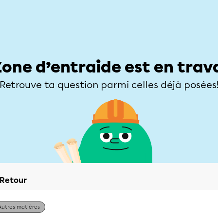
Élèves
Parents
Enseignants
Zone d’entraide
Allofrançais
Matières
Niveaux
Explorer
Poser une
Zone d’entraide est en trav
Retrouve ta question parmi celles déjà posées
Retour
Autres matières