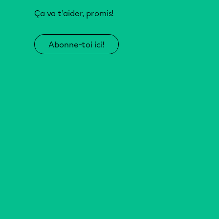
Ça va t’aider, promis!
Abonne-toi ici!