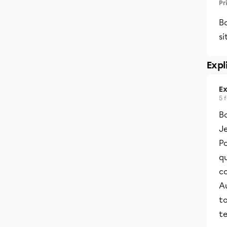
Pr
Bo
si
Expl
Ex
5 
B
J
Po
q
c
Au
t
t