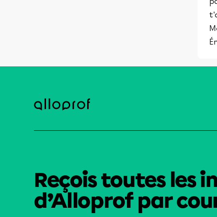
p
t'
M
Ém
Reçois toutes les i
d’Alloprof par cour