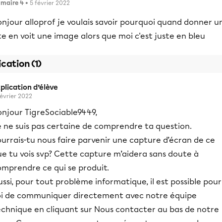
imaire 4
• 5 février 2022
njour alloprof je voulais savoir pourquoi quand donner u
te en voit une image alors que moi c'est juste en bleu
ication (1)
plication d’élève
février 2022
onjour TigreSociable9449,
e ne suis pas certaine de comprendre ta question.
urrais-tu nous faire parvenir une capture d’écran de ce
ue tu vois svp? Cette capture m’aidera sans doute à
omprendre ce qui se produit.
ssi, pour tout problème informatique, il est possible pour
oi de communiquer directement avec notre équipe
echnique en cliquant sur Nous contacter au bas de notre