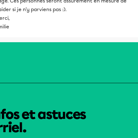
age. Ces personnes seront assurément en mesure de
aider si je n'y parviens pas :).
erci,
ilie
nfos et astuces
riel.