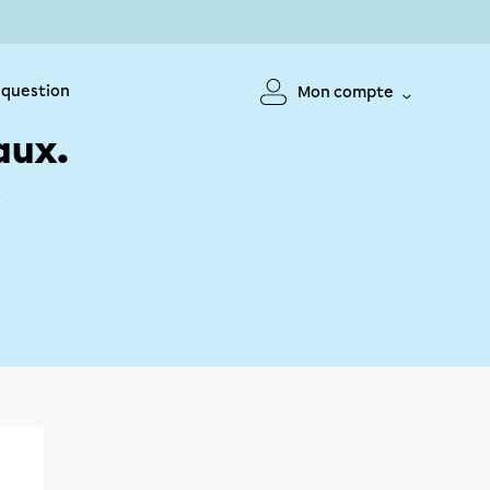
 question
Mon compte
aux.
!