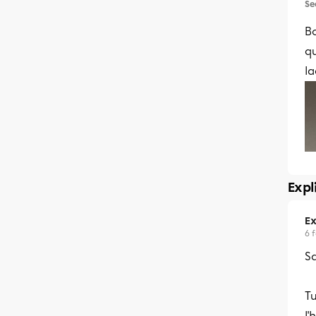
Se
Bo
qu
la
Expl
Ex
6 
Sa
Tu
l'