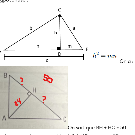
On a :
On sait que BH + HC = 50.