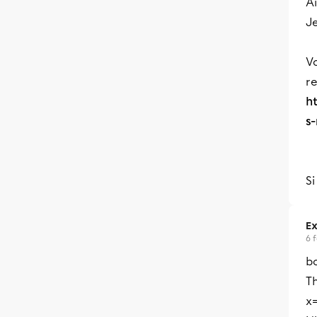
Ai
Je
Vo
re
h
s
Si
Ex
6 
bo
T
x