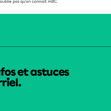
'oublie pas qu'on connait mBC.
nfos et astuces
riel.