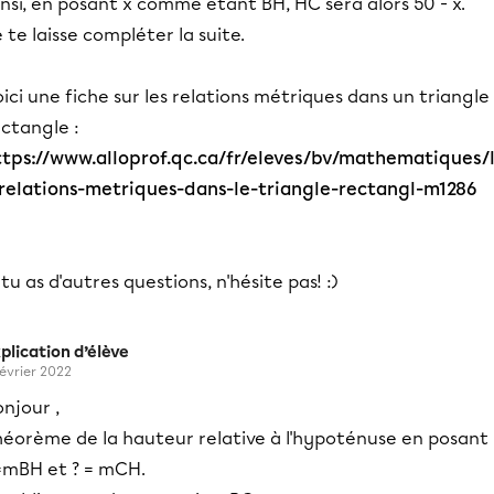
nsi, en posant x comme étant BH, HC sera alors 50 - x.
 te laisse compléter la suite.
ici une fiche sur les relations métriques dans un triangle
ctangle :
ttps://www.alloprof.qc.ca/fr/eleves/bv/mathematiques/
-relations-metriques-dans-le-triangle-rectangl-m1286
 tu as d'autres questions, n'hésite pas! :)
plication d’élève
février 2022
njour ,
héorème de la hauteur relative à l'hypoténuse en posant
=mBH et ? = mCH.