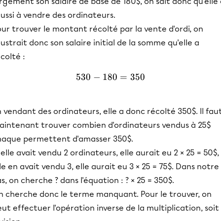
rgement son salaire de base de 180$, on sait donc qu'elle
ussi à vendre des ordinateurs.
ur trouver le montant récolté par la vente d'ordi, on
ustrait donc son salaire initial de la somme qu'elle a
colté :
530
−
180
530 - 180 = 350
=
350
 vendant des ordinateurs, elle a donc récolté 350$. Il fau
aintenant trouver combien d'ordinateurs vendus à 25$
haque permettent d'amasser 350$.
 elle avait vendu 2 ordinateurs, elle aurait eu 2 × 25 = 50$, 
le en avait vendu 3, elle aurait eu 3 × 25 = 75$. Dans notre
s, on cherche ? dans l'équation : ? × 25 = 350$.
n cherche donc le terme manquant. Pour le trouver, on
ut effectuer l'opération inverse de la multiplication, soit 