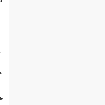
 a
t
si
la