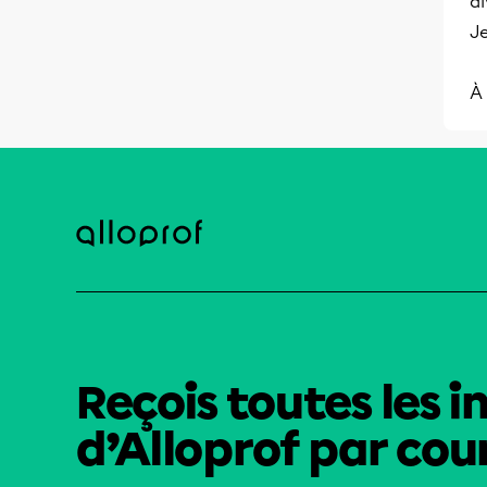
di
Je
À 
Reçois toutes les i
d’Alloprof par cour