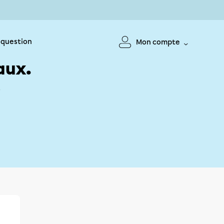
 question
Mon compte
aux.
!