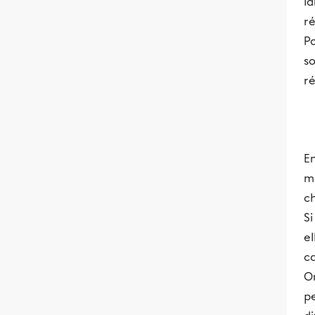
la
ré
Po
so
ré
En
m
c
Si
el
ca
O
pe