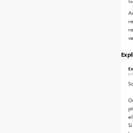
Se
A
re
re
v
Expl
Ex
6 
Sa
O
pl
el
Si