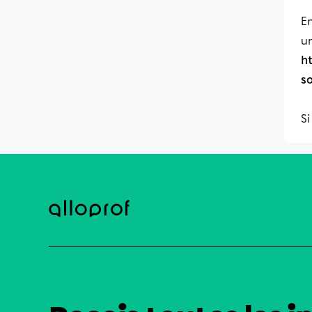
E
u
h
s
Si