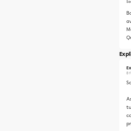
Se
Bo
av
Mo
Qu
Expl
Ex
8 
Sa
As
tu
c
pr