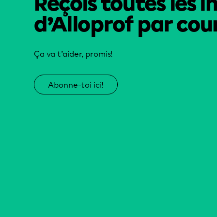
Reçois toutes les i
d’Alloprof par cour
Ça va t’aider, promis!
Abonne-toi ici!