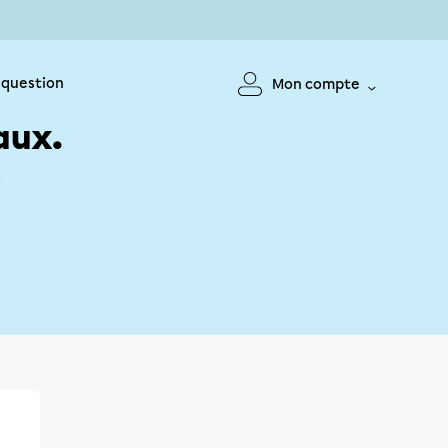
 question
Mon compte
aux.
!