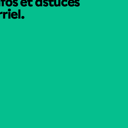
nfos et astuces
riel.