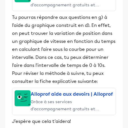
d’accompagnement gratuits et
stimulants, Alloprof engage les élèves
Tu pourras répondre aux questions en g) à
et leurs parents dans la réussite
l'aide du graphique construit en d). En effet,
éducative.
on peut trouver la variation de position dans
un graphique de vitesse en fonction du temps
en calculant l'aire sous la courbe pour un
intervalle. Dans ce cas, tu peux déterminer
l'aire dans l'intervalle de temps de 0 à 10s.
Pour réviser la méthode à suivre, tu peux
consulter la fiche explicative suivante:
Alloprof aide aux devoirs | Alloprof
Grâce à ses services
d’accompagnement gratuits et
stimulants, Alloprof engage les élèves
J'espère que cela t'aidera!
et leurs parents dans la réussite