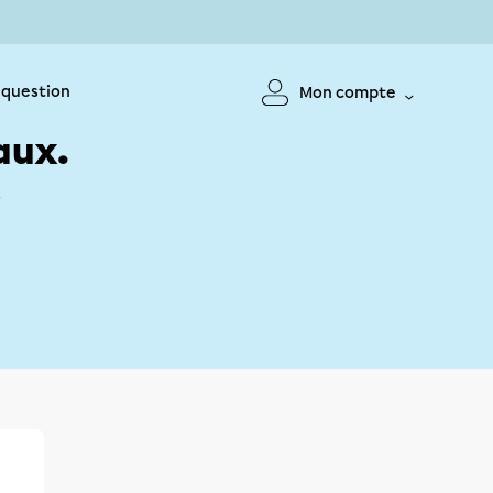
 question
Mon compte
aux.
!