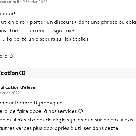
condaire 5
• 9 février 2022
onjour!
ut-on dire « porter un discours » dans une phrase ou cela
onstitue une erreur de syntaxe?
. : Il a porté un discours sur les étoiles.
rci :)
ication (1)
plication d’élève
février 2022
onjour Renard Dynamique!
rci de faire appel à nos services 😉
en qu'il n'existe pas de règle syntaxique sur ce cas, il exis
autres verbes plus appropriés à utiliser dans cette