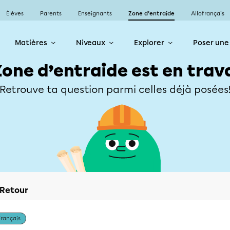
Élèves
Parents
Enseignants
Zone d’entraide
Allofrançais
Matières
Niveaux
Explorer
Poser une
Zone d’entraide est en trav
Retrouve ta question parmi celles déjà posées
Retour
Français