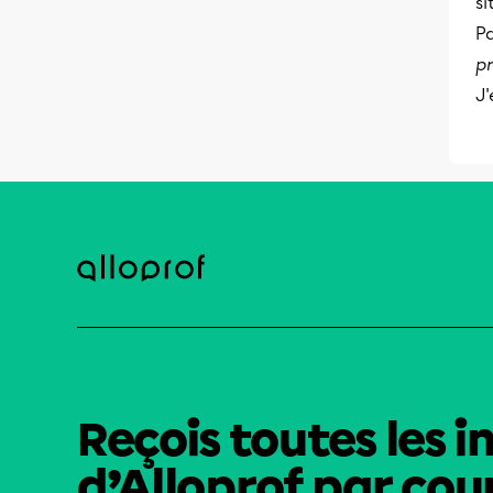
si
Pa
p
J'
Reçois toutes les i
d’Alloprof par cour