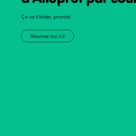
Ça va t’aider, promis!
Abonne-toi ici!