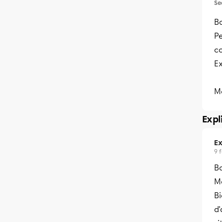
Se
B
Pe
c
Ex
Me
Expl
Ex
9 
B
Me
Bi
d'