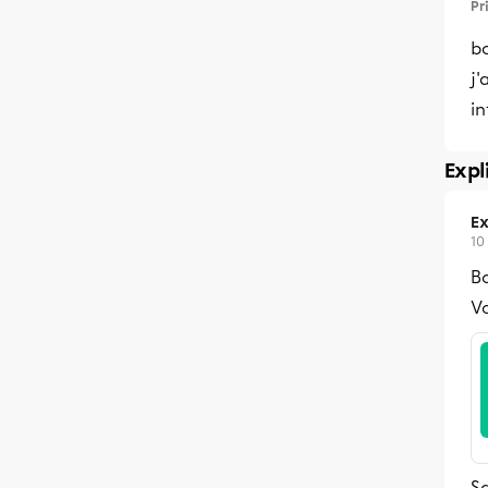
Pr
bo
j'
in
Expl
Ex
10
Bo
Vo
Sa