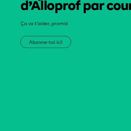
d’Alloprof par cour
Ça va t’aider, promis!
Abonne-toi ici!