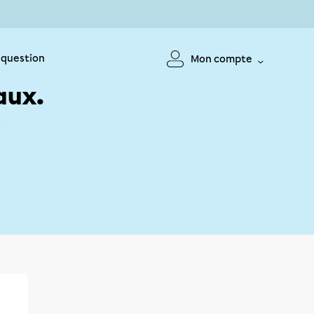
 question
Mon compte
aux.
!