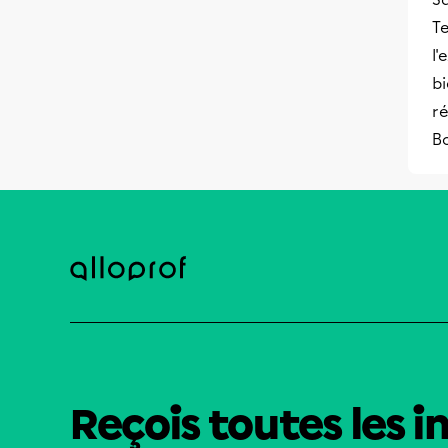
T
l'
bi
r
B
Reçois toutes les i