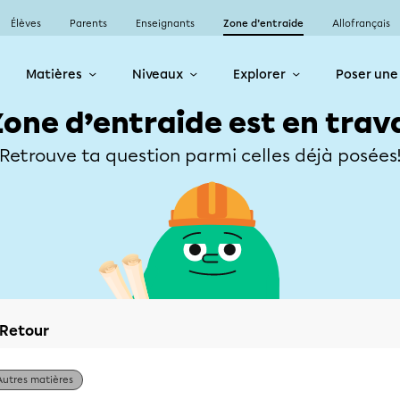
Élèves
Parents
Enseignants
Zone d’entraide
Allofrançais
Matières
Niveaux
Explorer
Poser une
Zone d’entraide est en trav
Retrouve ta question parmi celles déjà posées
Retour
Autres matières