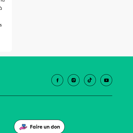
à
s
Faire un don