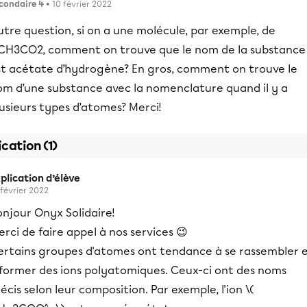
condaire 4
• 10 février 2022
tre question, si on a une molécule, par exemple, de
CH3CO2, comment on trouve que le nom de la substance
st acétate d’hydrogène? En gros, comment on trouve le
om d’une substance avec la nomenclature quand il y a
usieurs types d’atomes? Merci!
ication (1)
plication d’élève
 février 2022
njour Onyx Solidaire!
rci de faire appel à nos services 😉
ertains groupes d'atomes ont tendance à se rassembler 
 former des ions polyatomiques. Ceux-ci ont des noms
écis selon leur composition. Par exemple, l'ion \(