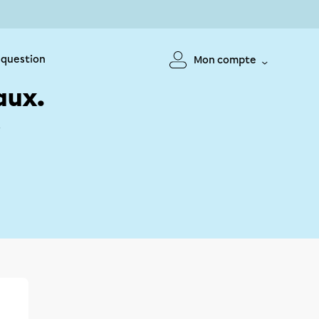
 question
Mon compte
aux.
!