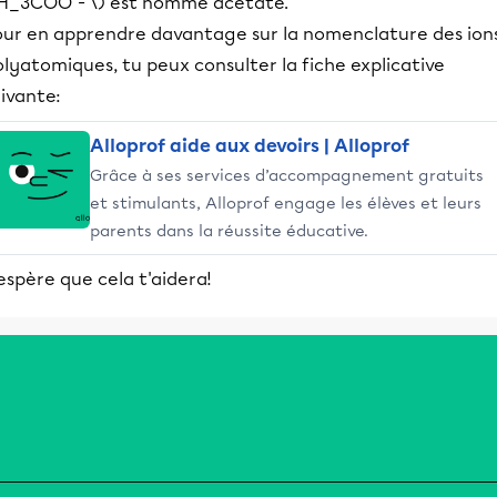
H_3COO^- \) est nommé acétate.
our en apprendre davantage sur la nomenclature des ion
lyatomiques, tu peux consulter la fiche explicative
ivante:
Alloprof aide aux devoirs | Alloprof
Grâce à ses services d’accompagnement gratuits
et stimulants, Alloprof engage les élèves et leurs
parents dans la réussite éducative.
espère que cela t'aidera!