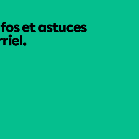
nfos et astuces
riel.