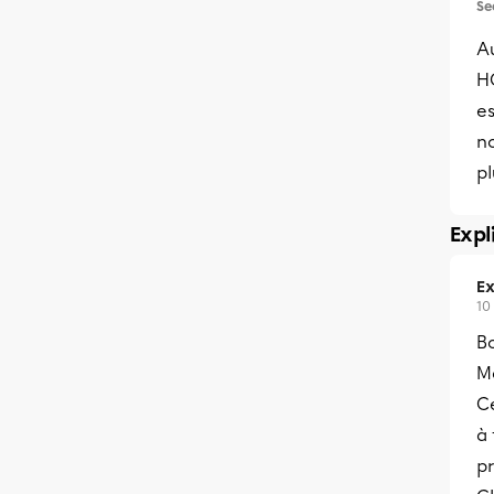
Se
Au
H
e
n
pl
Expl
Ex
10
Bo
Me
C
à
pr