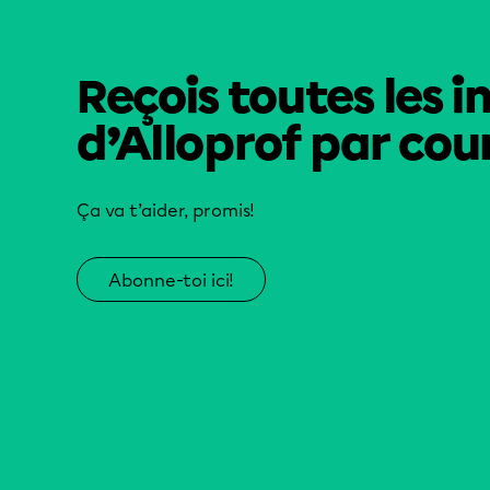
Reçois toutes les i
d’Alloprof par cour
Ça va t’aider, promis!
Abonne-toi ici!