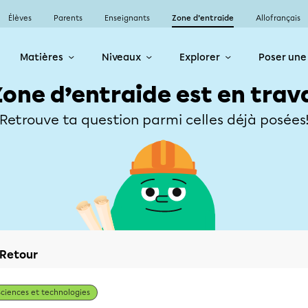
Élèves
Parents
Enseignants
Zone d’entraide
Allofrançais
Matières
Niveaux
Explorer
Poser une
Zone d’entraide est en trav
Retrouve ta question parmi celles déjà posées
Retour
Sciences et technologies