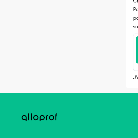
C
P
po
su
J'