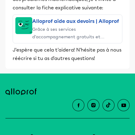
consulter la fiche explicative suivante:
Alloprof aide aux devoirs | Alloprof
Grâce à ses services
d’accompagnement gratuits et
stimulants, Alloprof engage les élèves
J'espère que cela t'aidera! N'hésite pas à nous
et leurs parents dans la réussite
réécrire si tu as d'autres questions!
éducative.