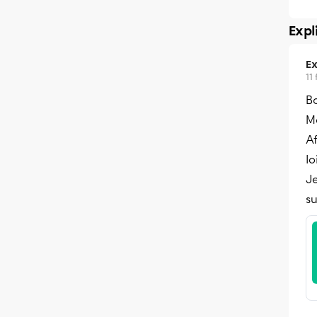
Expl
Ex
11
Bo
Me
Af
lo
Je
su