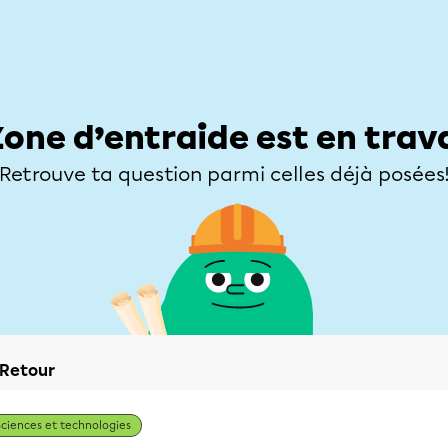
Élèves
Parents
Enseignants
Zone d’entraide
Allofrançais
Matières
Niveaux
Explorer
Poser une
Zone d’entraide est en trav
Retrouve ta question parmi celles déjà posées
Retour
Sciences et technologies