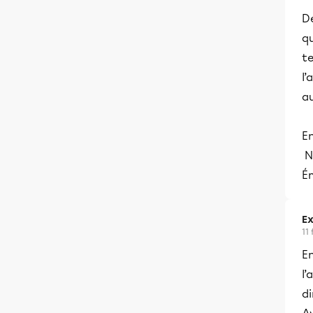
De
qu
t
l’
a
En
N’
Ém
Ex
11
En
l
di