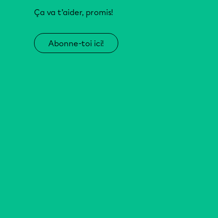
Ça va t’aider, promis!
Abonne-toi ici!