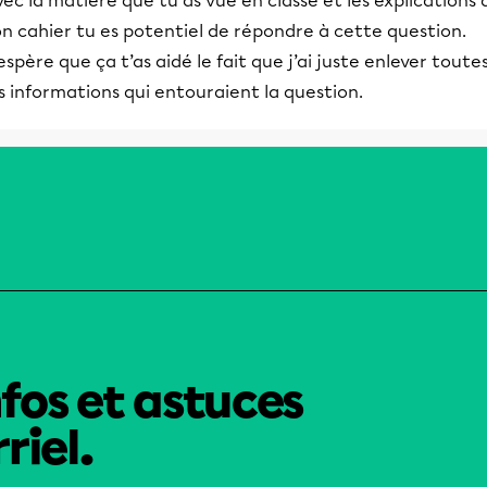
ec la matière que tu as vue en classe et les explications 
n cahier tu es potentiel de répondre à cette question.
espère que ça t’as aidé le fait que j’ai juste enlever toute
s informations qui entouraient la question.
nfos et astuces
riel.