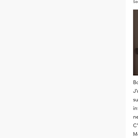
Se
Bo
J’
s
in
ne
C’
Me