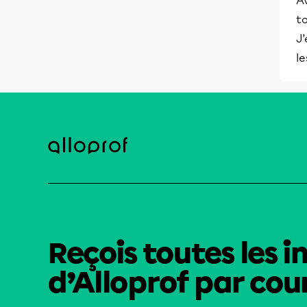
Av
to
J’
le
Reçois toutes les i
d’Alloprof par cour