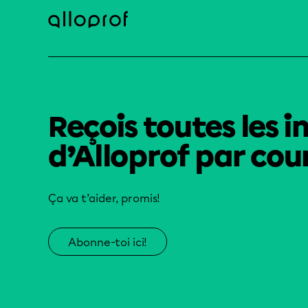
Reçois toutes les i
d’Alloprof par cour
Ça va t’aider, promis!
Abonne-toi ici!