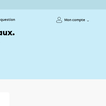
 question
Mon compte
aux.
!