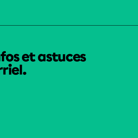
nfos et astuces
riel.