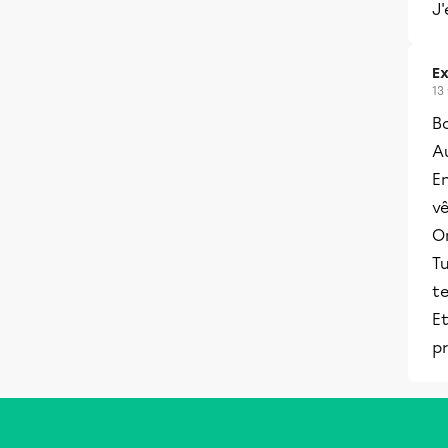
J'
Ex
13
B
A
En
vê
On
Tu
t
Et
pr