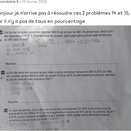
condaire 5
• 13 février 2022
njour je n'arrive pas à résoudre ces 2 problèmes 14 et 15,
r il n'y a pas de taux en pourcentage