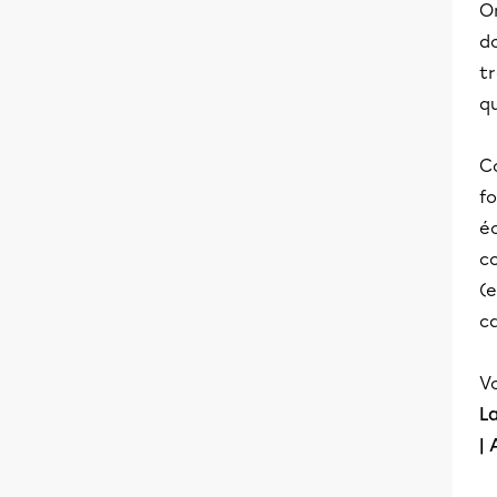
On
do
tr
qu
Co
fo
éc
co
(e
ca
Vo
La
| 