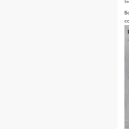
Se
Bo
ca