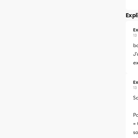
Expl
Ex
13
bo
J'
e
Ex
13
Sa
P
= 
s