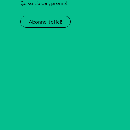
Ça va t’aider, promis!
Abonne-toi ici!