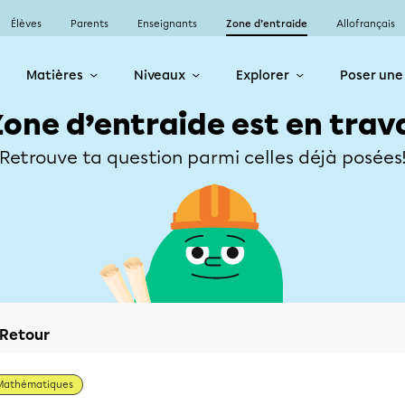
Élèves
Parents
Enseignants
Zone d’entraide
Allofrançais
Matières
Niveaux
Explorer
Poser une
Zone d’entraide est en trav
Retrouve ta question parmi celles déjà posées
Retour
Mathématiques