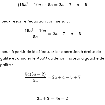
2
(
15
+
10
)
÷
5
(15a^2+10a)\div5a=2a+
=
2
+
7
+
−
5
a
a
a
a
a
 peux réécrire l'équation comme suit :
2
15
+
10
\frac{15a^2+10a}{5a}=
a
a
=
2
+
7
+
−
5
a
a
5
a
 peux à partir de là effectuer les opération à droite de
égalité et annuler le \(5a\) au dénominateur à gauche de
égalité :
5
(
3
+
2
)
\frac{5a(3a+2)}{5a}=2a
a
a
=
2
+
−
5
+
7
a
a
5
a
3
+
2
=
3a+2=3a+2
3
+
2
a
a