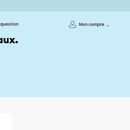
 question
Mon compte
aux.
!