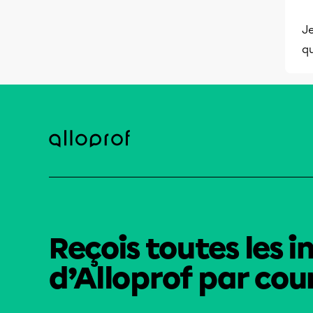
Je
qu
Reçois toutes les i
d’Alloprof par cour