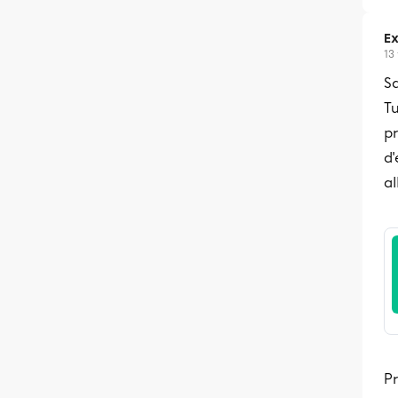
Ex
13
Sa
Tu
pr
d'
al
P