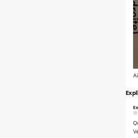
A
Expl
Ex
13
Qu
Vé