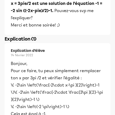
x = 3pie/2 est une solution de l'équation -1 =
-2 sin ((-2x-pie)/2)-1.
Pouvez-vous svp me
l'expliquer?
Merci et bonne soirée! ;)
Explication (1)
Explication d’élève
14 février 2022
Bonjour,
Pour ce faire, tu peux simplement remplacer
ton x par 3pi /2 et vérifier l'égalité :
\( -2\sin \left(\frac{-2\cdot x-\pi }{2}\right)-1
\)\( -2\sin \left(\frac{-2\cdot \frac{3\pi }{2}-\pi
}{2}\right)-1 \)
\( -2\sin \left(-2 \pi\right)-1 \)
Cela est égal à -1.