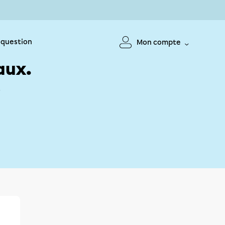
 question
Mon compte
aux.
!