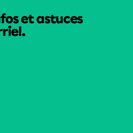
nfos et astuces
riel.