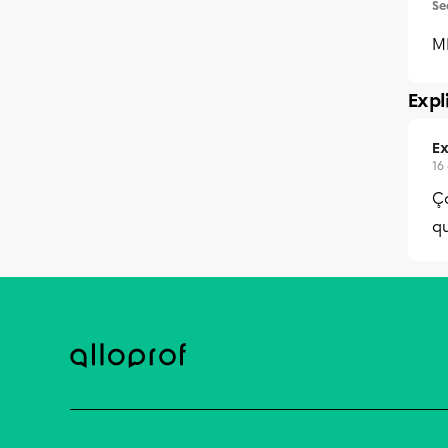
Se
M
Expl
Ex
16
Ça
qu