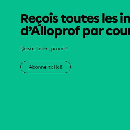
Reçois toutes les i
d’Alloprof par cour
Ça va t’aider, promis!
Abonne-toi ici!