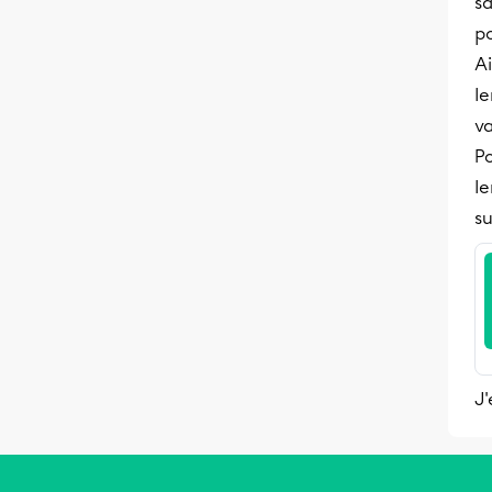
sa
po
Ai
le
va
Po
le
su
J'