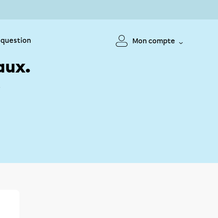
 question
Mon compte
aux.
!