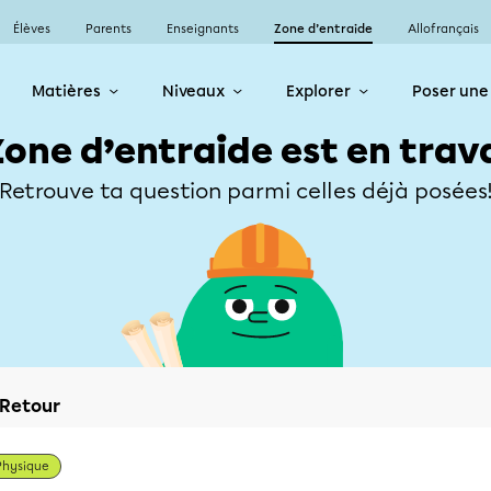
Élèves
Parents
Enseignants
Zone d’entraide
Allofrançais
Matières
Niveaux
Explorer
Poser une
Zone d’entraide est en trav
Retrouve ta question parmi celles déjà posées
Retour
Physique