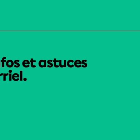
nfos et astuces
riel.