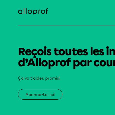
Reçois toutes les i
d’Alloprof par cour
Ça va t’aider, promis!
Abonne-toi ici!