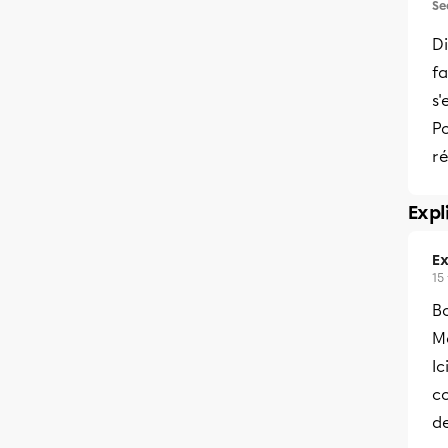
Se
Di
fa
s'
Po
ré
Expl
Ex
15
B
Me
Ic
co
de