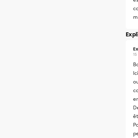
c
m
Expl
Ex
15
B
Ic
ou
co
en
De
ê
Po
pe