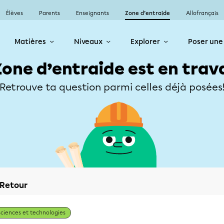
Élèves
Parents
Enseignants
Zone d’entraide
Allofrançais
Matières
Niveaux
Explorer
Poser une
Zone d’entraide est en trav
Retrouve ta question parmi celles déjà posées
Retour
Sciences et technologies