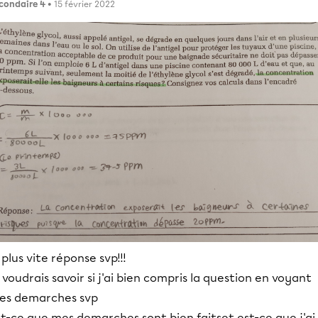
condaire 4
• 15 février 2022
 plus vite réponse svp!!!
 voudrais savoir si j'ai bien compris la question en voyant
es demarches svp
t-ce que mes demarches sont bien faitset est-ce que j'ai