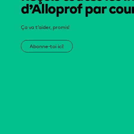
d’Alloprof par cour
Ça va t’aider, promis!
Abonne-toi ici!