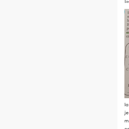
Se
la
je
m
es