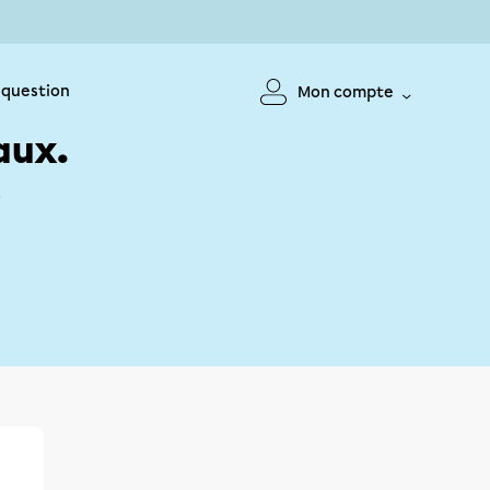
 question
Mon compte
aux.
!