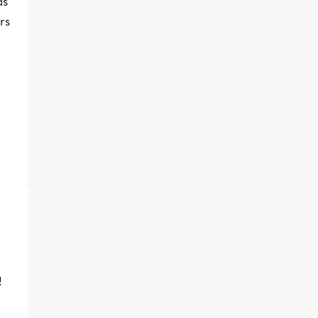
as
rs
!