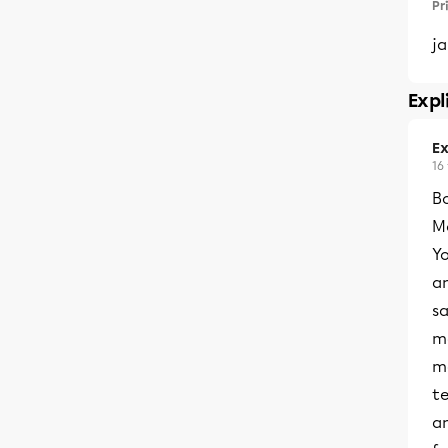
Pr
ja
Expl
Ex
16
B
M
Yo
an
sa
mo
mo
te
an