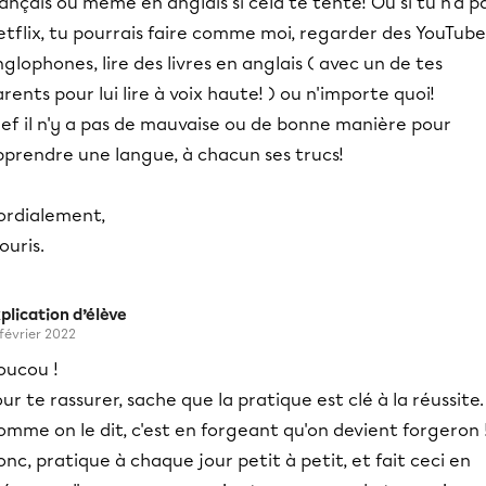
ançais ou même en anglais si cela te tente! Ou si tu n'a p
tflix, tu pourrais faire comme moi, regarder des YouTube
glophones, lire des livres en anglais ( avec un de tes
rents pour lui lire à voix haute! ) ou n'importe quoi!
ef il n'y a pas de mauvaise ou de bonne manière pour
pprendre une langue, à chacun ses trucs!
ordialement,
ouris.
plication d’élève
 février 2022
oucou !
ur te rassurer, sache que la pratique est clé à la réussite.
mme on le dit, c'est en forgeant qu'on devient forgeron 
nc, pratique à chaque jour petit à petit, et fait ceci en