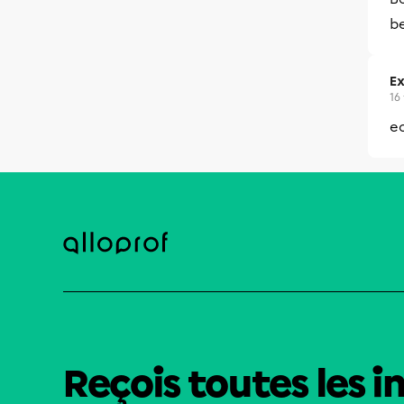
be
Ex
16
ec
Reçois toutes les i