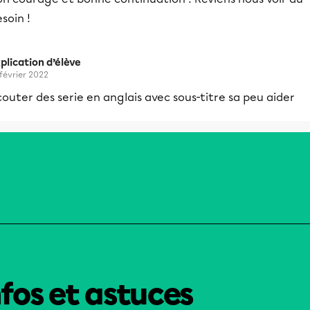
soin !
plication d’élève
 février 2022
outer des serie en anglais avec sous-titre sa peu aider
nfos et astuces