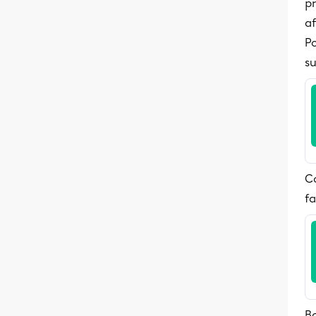
p
a
Po
su
Co
fa
B