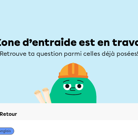
Élèves
Parents
Enseignants
Zone d’entraide
Allofrançais
Matières
Niveaux
Explorer
Poser une
Zone d’entraide est en trav
Retrouve ta question parmi celles déjà posées
Retour
Anglais