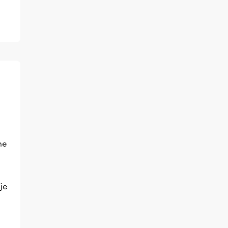
ne
je