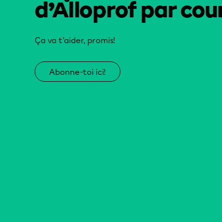
d’Alloprof par cour
Ça va t’aider, promis!
Abonne-toi ici!