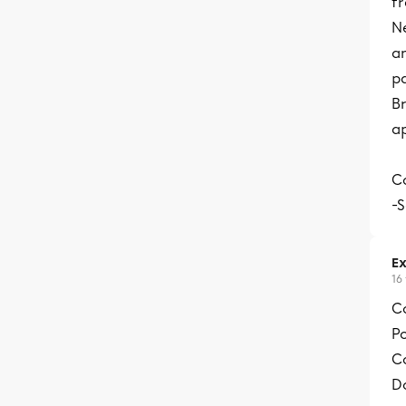
fr
Ne
an
pa
Br
a
C
-S
Ex
16
C
Po
Co
Do