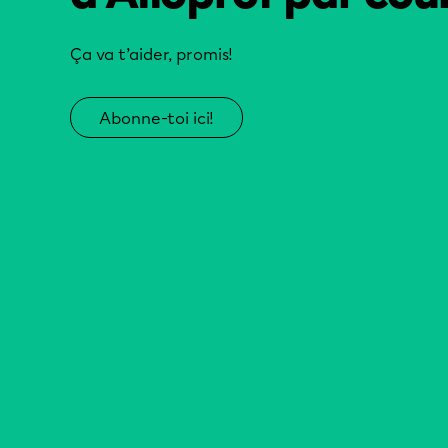
Ça va t’aider, promis!
Abonne-toi ici!