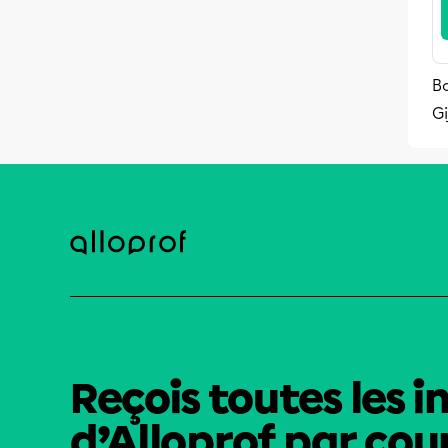
B
G
Reçois toutes les i
d’Alloprof par cour