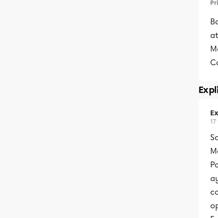
Pr
Bo
at
M
C
Expl
Ex
17
S
Me
Po
ay
co
op