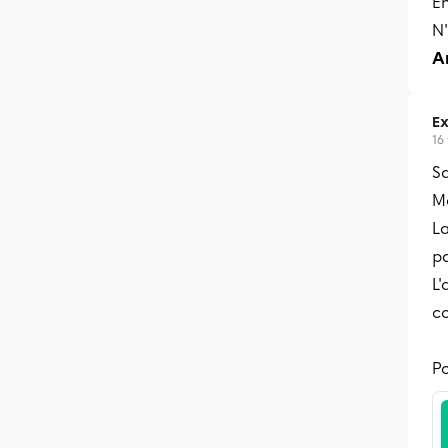
En
N'
A
Ex
16
S
Me
La
pa
L'
co
Po