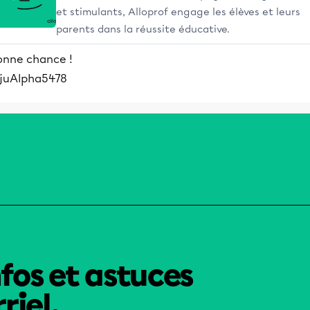
et stimulants, Alloprof engage les élèves et leurs
parents dans la réussite éducative.
onne chance !
ijuAlpha5478
nfos et astuces
riel.