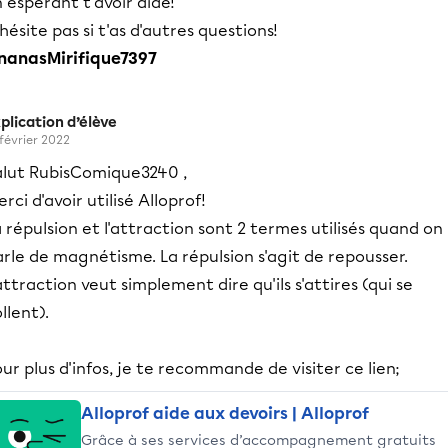
 espérant t'avoir aidé!
hésite pas si t'as d'autres questions!
nanasMirifique7397
plication d’élève
 février 2022
alut RubisComique3240 ,
rci d'avoir utilisé Alloprof!
 répulsion et l'attraction sont 2 termes utilisés quand on
rle de magnétisme. La répulsion s'agit de repousser.
attraction veut simplement dire qu'ils s'attires (qui se
llent).
ur plus d'infos, je te recommande de visiter ce lien;
Alloprof aide aux devoirs | Alloprof
Grâce à ses services d’accompagnement gratuits