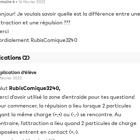
imaire 6
• 16 février 2022
njour! Je voulais savoir quelle est la différence entre un
traction et une répulsion ???
erci
ordialement RubisComique3240
ications (2)
plication d’élève
 février 2022
alut
RubisComique3240,
rci d'avoir utilisé la zone d'entraide pour tes questions!
ur commencer, la répulsion a lieu lorsque 2 particules
ant la même charge (+,+) ou (-,-) se rencontre. Au
ntraire, l'attraction a lieu quand 2 particules de charge
posées entrent en contact (+,-).