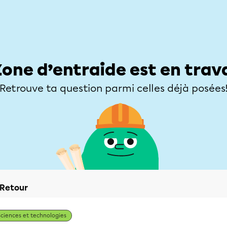
Élèves
Parents
Enseignants
Zone d’entraide
Allofrançais
Matières
Niveaux
Explorer
Poser une
Zone d’entraide est en trav
Retrouve ta question parmi celles déjà posées
Retour
Sciences et technologies