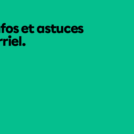
nfos et astuces
riel.