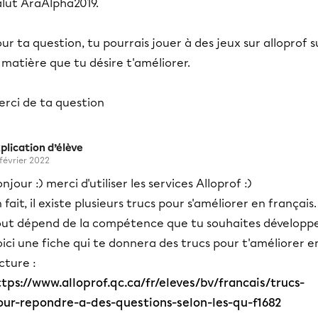
alut AraAlpha2019.
ur ta question, tu pourrais jouer à des jeux sur alloprof s
 matière que tu désire t'améliorer.
erci de ta question
plication d’élève
 février 2022
njour :) merci d'utiliser les services Alloprof :)
 fait, il existe plusieurs trucs pour s'améliorer en français.
out dépend de la compétence que tu souhaites développe
ici une fiche qui te donnera des trucs pour t'améliorer e
cture :
ttps://www.alloprof.qc.ca/fr/eleves/bv/francais/trucs-
our-repondre-a-des-questions-selon-les-qu-f1682