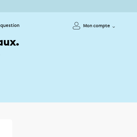
 question
Mon compte
aux.
!