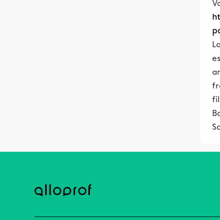
Vo
h
p
L
es
a
fr
fi
Bo
S