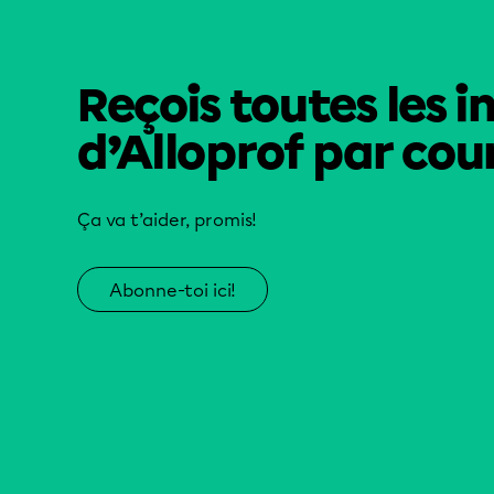
Reçois toutes les i
d’Alloprof par cour
Ça va t’aider, promis!
Abonne-toi ici!