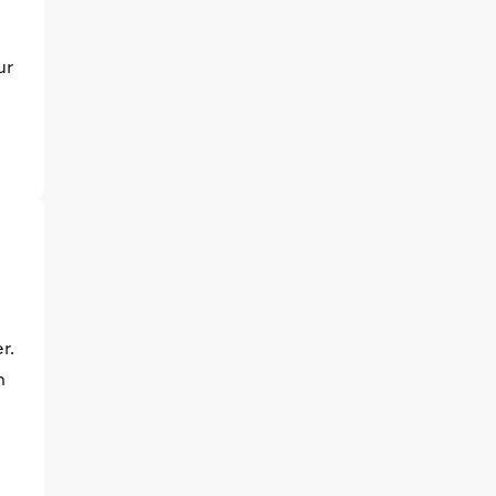
ur
r.
n