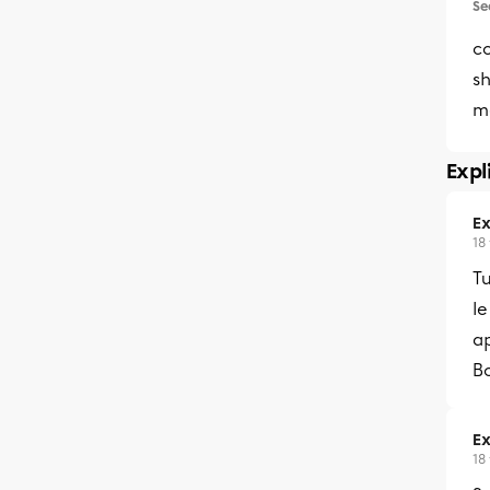
Se
c
sh
m
Expl
Ex
18
T
le
ap
B
Ex
18