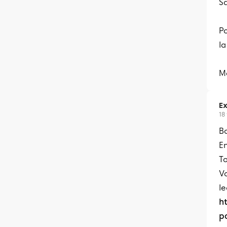
S
Po
la
M
Ex
18
Bo
En
T
Vo
le
h
p