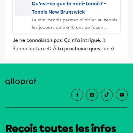
Qu’est-ce que le mini-tennis? -
Tennis New Brunswick
Le mini-tennis permet d’initier au tennis
les joueurs de 5 à 10 ans de façon
amusante et interactive en leur
Je ne connaissais pas! Ça m'a intrigué. :)
permettant d’obtenir rapidement du
Bonne lecture :D À ta prochaine question :)
succès.
Reçois toutes les infos