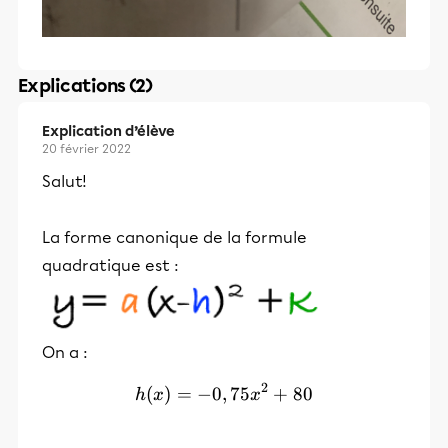
Explications (2)
Explication d’élève
20 février 2022
Salut!
La forme canonique de la formule
quadratique est :
On a :
2
(
)
=
−
0
,
h(x)=-0,75x²+80
75
+
80
h
x
x