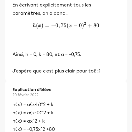
En écrivant explicitement tous les
paramètres, on a donc :
2
(
)
=
−
0
,
75
h(x)=-0,75(x-0)²+80
(
−
0
)
+
80
h
x
x
Ainsi, h = 0, k = 80, et a = -0,75.
J'espère que c'est plus clair pour toi! :)
Explication d’élève
20 février 2022
h(x) = a(x-h)^2 + k
h(x) = a(x-0)^2 + k
h(x) = ax^2 + k
h(x) = -0,75x^2 +80