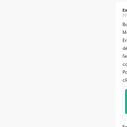
Ex
20
Bo
Me
En
dé
l'
c
P
cl
En