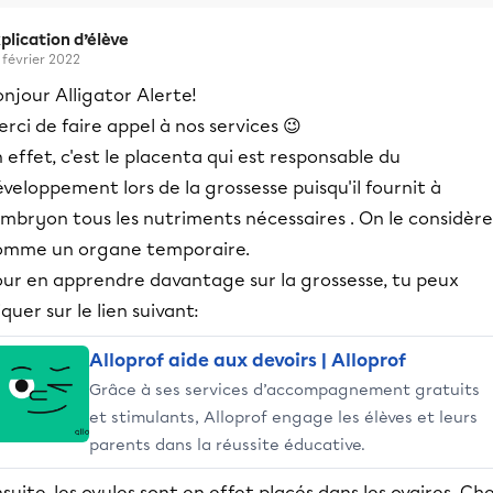
plication d’élève
 février 2022
njour Alligator Alerte!
rci de faire appel à nos services 😉
 effet, c'est le placenta qui est responsable du
veloppement lors de la grossesse puisqu'il fournit à
embryon tous les nutriments nécessaires . On le considère
omme un organe temporaire.
our en apprendre davantage sur la grossesse, tu peux
iquer sur le lien suivant:
Alloprof aide aux devoirs | Alloprof
Grâce à ses services d’accompagnement gratuits
et stimulants, Alloprof engage les élèves et leurs
parents dans la réussite éducative.
suite, les ovules sont en effet placés dans les ovaires. Ch