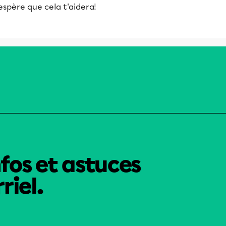
espère que cela t'aidera!
nfos et astuces
riel.