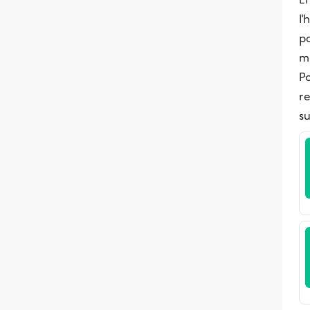
l
po
m
P
re
su