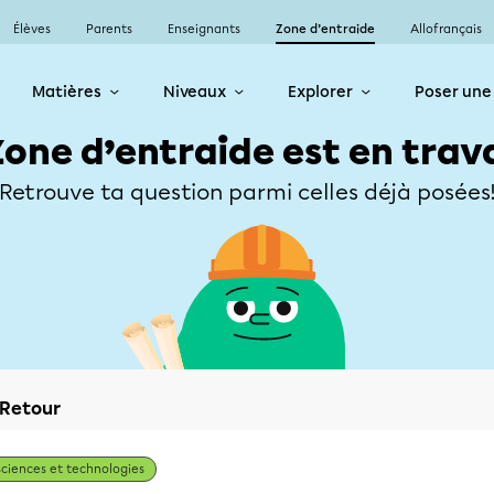
Élèves
Parents
Enseignants
Zone d’entraide
Allofrançais
Matières
Niveaux
Explorer
Poser une
Zone d’entraide est en trav
Retrouve ta question parmi celles déjà posées
Retour
Sciences et technologies