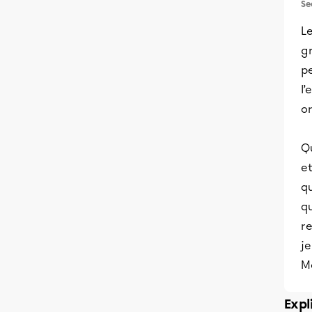
Se
Le
gr
pe
l’
o
Qu
et
qu
qu
r
j
M
Expl