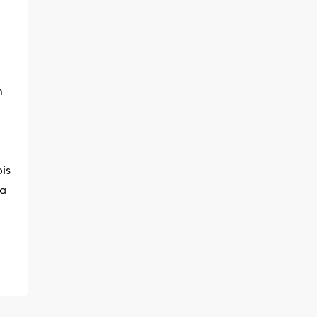
n
is
la