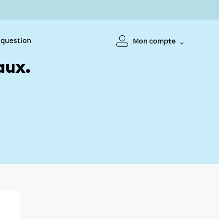
 question
Mon compte
aux.
!