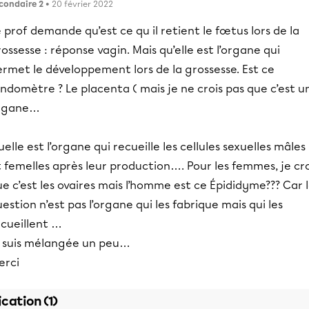
condaire 2
• 20 février 2022
 prof demande qu’est ce qu il retient le fœtus lors de la
ossesse : réponse vagin. Mais qu’elle est l’organe qui
rmet le développement lors de la grossesse. Est ce
endomètre ? Le placenta ( mais je ne crois pas que c’est u
rgane…
elle est l’organe qui recueille les cellules sexuelles mâles
 femelles après leur production…. Pour les femmes, je cro
e c’est les ovaires mais l’homme est ce Épididyme??? Car 
estion n’est pas l’organe qui les fabrique mais qui les
ecueillent …
e suis mélangée un peu…
erci
ication (1)