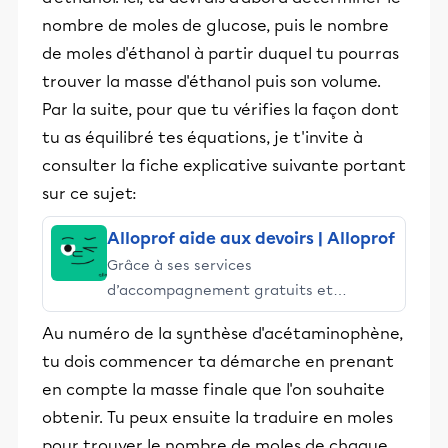
nombre de moles de glucose, puis le nombre
de moles d'éthanol à partir duquel tu pourras
trouver la masse d'éthanol puis son volume.
Par la suite, pour que tu vérifies la façon dont
tu as équilibré tes équations, je t'invite à
consulter la fiche explicative suivante portant
sur ce sujet:
Alloprof aide aux devoirs | Alloprof
Grâce à ses services
d’accompagnement gratuits et
stimulants, Alloprof engage les élèves
Au numéro de la synthèse d'acétaminophène,
et leurs parents dans la réussite
tu dois commencer ta démarche en prenant
éducative.
en compte la masse finale que l'on souhaite
obtenir. Tu peux ensuite la traduire en moles
pour trouver le nombre de moles de chaque