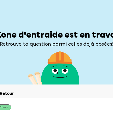
Élèves
Parents
Enseignants
Zone d’entraide
Allofrançais
Matières
Niveaux
Explorer
Poser une
Zone d’entraide est en trav
Retrouve ta question parmi celles déjà posées
Retour
Chimie