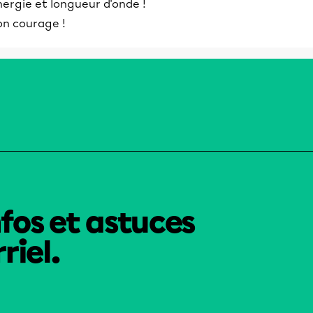
nergie et longueur d'onde !
on courage !
nfos et astuces
riel.