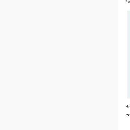
Po
B
c