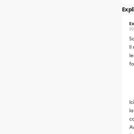
Expl
Ex
20
Sa
Il
l
fo
Ic
la
co
Av