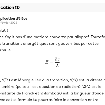
ication (1)
plication d’élève
 février 2022
lut !
 ne s'agit pas d'une matière couverte par alloprof. Toutefo
es transitions énergétiques sont gouvernées par cette
rmule :
h
c
E=\frac{hc}{\lambda}
=
E
λ
i, \(E\) est l'énergie liée à la transition, \(c\) est la vitesse
 lumière (puisqu'il est question de radiation), \(h\) est la
nstante de Planck et \(\lambda\) est la longueur d'onde.
ec cette formule tu pourras faire la conversion entre