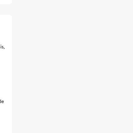
is,
 de