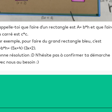
ppelle-toi que l'aire d'un rectangle est A= b*h et que l'air
 carré est c*c.
r exemple, pour l'aire du grand rectangle bleu, c'est
b*h= (5x+4) (3x+2).
onne résolution :D N'hésite pas à confirmer ta démarche
ec nous au besoin :)