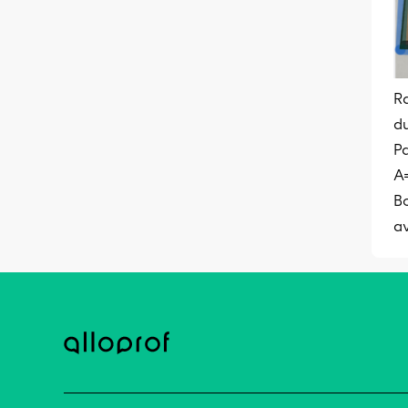
Ra
du
Pa
A=
B
av