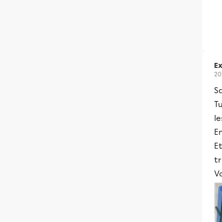
Ex
20
Sa
Tu
le
En
Et
t
Vo