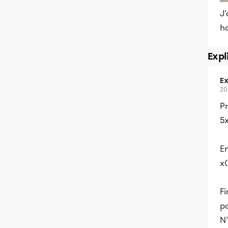
J'
ha
Expl
Ex
20
Pr
5x
En
x(
Fi
po
N'