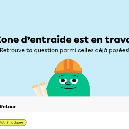
Élèves
Parents
Enseignants
Zone d’entraide
Allofrançais
Matières
Niveaux
Explorer
Poser une
Zone d’entraide est en trav
Retrouve ta question parmi celles déjà posées
Retour
Mathématiques