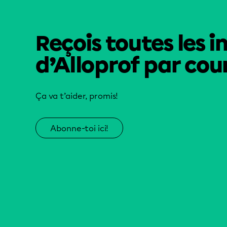
Reçois toutes les i
d’Alloprof par cour
Ça va t’aider, promis!
Abonne-toi ici!