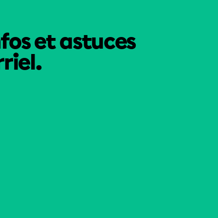
nfos et astuces
riel.