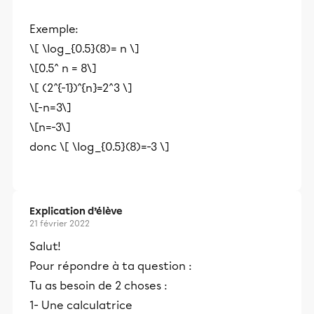
Exemple:
\[ \log_{0.5}(8)= n \]
\[0.5^ n = 8\]
\[ (2^{-1})^{n}=2^3 \]
\[-n=3\]
\[n=-3\]
donc \[ \log_{0.5}(8)=-3 \]
Explication d’élève
21 février 2022
Salut!
Pour répondre à ta question :
Tu as besoin de 2 choses :
1- Une calculatrice