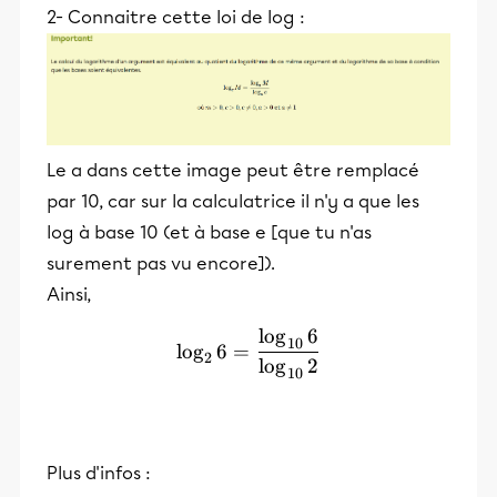
2- Connaitre cette loi de log :
Le a dans cette image peut être remplacé
par 10, car sur la calculatrice il n'y a que les
log à base 10 (et à base e [que tu n'as
surement pas vu encore]).
Ainsi,
lo
g
6
\log_{2}{6}= \frac{\log
10
lo
g
6
=
2
lo
g
2
10
Plus d'infos :