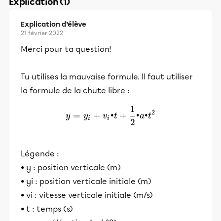
Explication (1)
Explication d’élève
21 février 2022
Merci pour ta question!
Tu utilises la mauvaise formule. Il faut utiliser
la formule de la chute libre :
1
y = y_i+v_i•t+\frac{1}{2
2
=
+
•
+
•
•
y
y
v
t
a
t
i
i
2
Légende :
• y : position verticale (m)
• yi : position verticale initiale (m)
• vi : vitesse verticale initiale (m/s)
• t : temps (s)