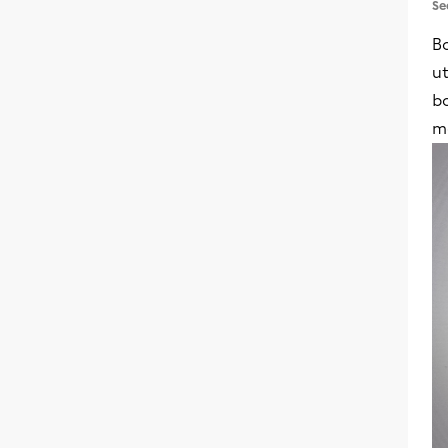
Se
Bo
ut
b
m