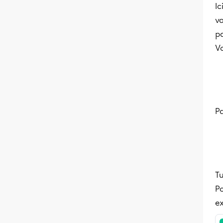
Ic
va
pa
Vo
Pa
Tu
Po
ex