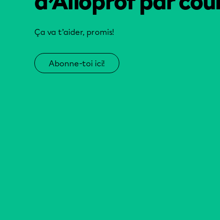
d’Alloprof par cour
Ça va t’aider, promis!
Abonne-toi ici!