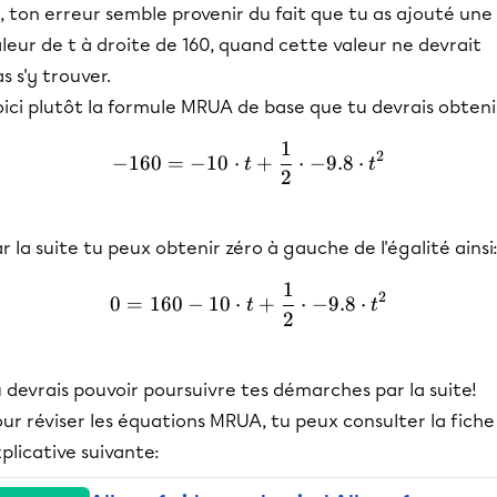
i, ton erreur semble provenir du fait que tu as ajouté une
leur de t à droite de 160, quand cette valeur ne devrait
s s'y trouver.
ici plutôt la formule MRUA de base que tu devrais obteni
1
-160 = - 10 \cdot t + \fra
2
−
160
=
−
10
⋅
+
⋅
−
9.8
⋅
t
t
2
r la suite tu peux obtenir zéro à gauche de l'égalité ainsi
1
0 =160 - 10 \cdot t + \fra
2
0
=
160
−
10
⋅
+
⋅
−
9.8
⋅
t
t
2
 devrais pouvoir poursuivre tes démarches par la suite!
ur réviser les équations MRUA, tu peux consulter la fiche
plicative suivante: