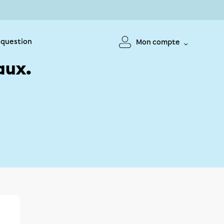
 question
Mon compte
aux.
!