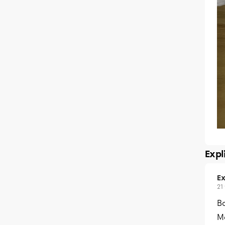
Expl
Ex
21
Bo
Me