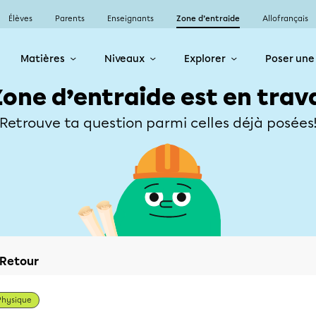
Élèves
Parents
Enseignants
Zone d’entraide
Allofrançais
Matières
Niveaux
Explorer
Poser une
Zone d’entraide est en trav
Retrouve ta question parmi celles déjà posées
Retour
Physique