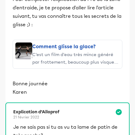
d'entraide, je te propose d'aller lire l'article
suivant, tu vas connaître tous les secrets de la
glisse ;) :
Comment glisse la glace?
C’est un film d'eau très mince généré
par frottement, beaucoup plus visqueux
que l'eau elle-même, qui donne le
caractère glissant à la glace, ont
Bonne journée
montré des ingénieurs français associés
Karen
au CNRS (Centre national de la
recherche scientifique).
Explication d’Alloprof
21 février 2022
Je ne sais pas si tu as vu ta lame de patin de