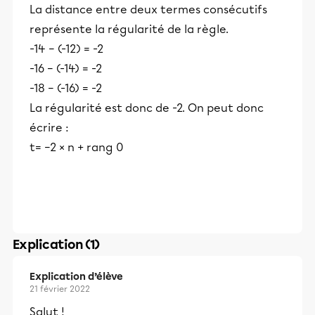
La distance entre deux termes consécutifs
représente la régularité de la règle.
-14 – (-12) = -2
-16 – (-14) = -2
-18 – (-16) = -2
La régularité est donc de -2. On peut donc
écrire :
t= −2 × n + rang 0
Explication (1)
Explication d’élève
21 février 2022
Salut !