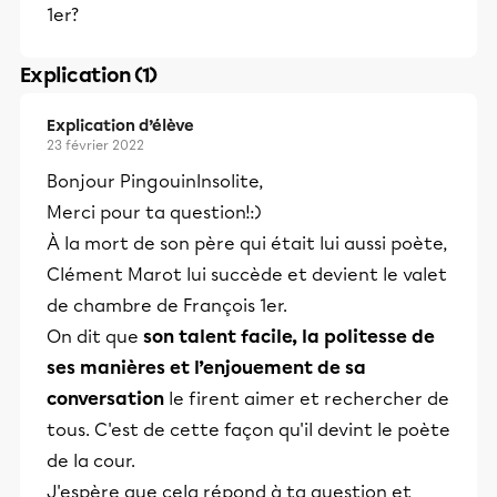
1er?
Explication (1)
Explication d’élève
23 février 2022
Bonjour PingouinInsolite,
Merci pour ta question!:)
À la mort de son père qui était lui aussi poète,
Clément Marot lui succède et devient le valet
de chambre de François 1er.
On dit que
son talent facile, la politesse de
ses manières et l’enjouement de sa
conversation
le firent aimer et rechercher de
tous. C'est de cette façon qu'il devint le poète
de la cour.
J'espère que cela répond à ta question et