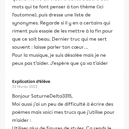
mots qui te font penser à ton thème (ici
l’automne), puis dresse une liste de
synonymes. Regarde si il y en a certains qui
riment puis essaie de les mettre à la fin pour
que ce soit beau. Dernier truc qui me sert
souvent : laisse parler ton cœur…
Pour la musique, je suis désolée mais je ne
peux pas t’aider. J’espère que ça va t’aider
Explication d’élève
23 février 2022
Bonjour SaturneDelta3315,
Moi aussi j'ai un peu de difficulté à écrire des
poèmes mais voici mes trucs que j'utilise pour
m'aider :
Utiliser plus de figures de styles. Ça rends le