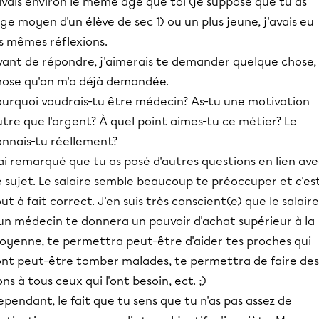
avais environ le même âge que toi (je suppose que tu as
âge moyen d'un élève de sec 1) ou un plus jeune, j'avais eu
s mêmes réflexions.
vant de répondre, j'aimerais te demander quelque chose,
hose qu'on m'a déjà demandée.
ourquoi voudrais-tu être médecin? As-tu une motivation
tre que l'argent? À quel point aimes-tu ce métier? Le
onnais-tu réellement?
ai remarqué que tu as posé d'autres questions en lien av
 sujet. Le salaire semble beaucoup te préoccuper et c'es
ut à fait correct. J'en suis très conscient(e) que le salaire
'un médecin te donnera un pouvoir d'achat supérieur à la
oyenne, te permettra peut-être d'aider tes proches qui
ont peut-être tomber malades, te permettra de faire des
ns à tous ceux qui l'ont besoin, ect. ;)
pendant, le fait que tu sens que tu n'as pas assez de