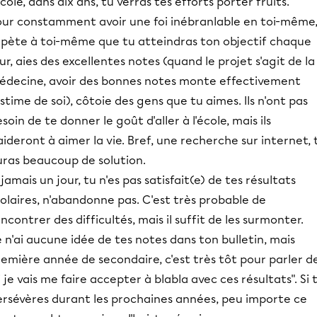
école, dans dix ans, tu verras tes efforts porter fruits.
our constamment avoir une foi inébranlable en toi-même
épète à toi-même que tu atteindras ton objectif chaque
ur, aies des excellentes notes (quand le projet s'agit de la
édecine, avoir des bonnes notes monte effectivement
estime de soi), côtoie des gens que tu aimes. Ils n'ont pas
soin de te donner le goût d'aller à l'école, mais ils
aideront à aimer la vie. Bref, une recherche sur internet, 
uras beaucoup de solution.
 jamais un jour, tu n'es pas satisfait(e) de tes résultats
olaires, n'abandonne pas. C'est très probable de
ncontrer des difficultés, mais il suffit de les surmonter.
 n'ai aucune idée de tes notes dans ton bulletin, mais
emière année de secondaire, c'est très tôt pour parler d
i je vais me faire accepter à blabla avec ces résultats". Si 
ersévères durant les prochaines années, peu importe ce