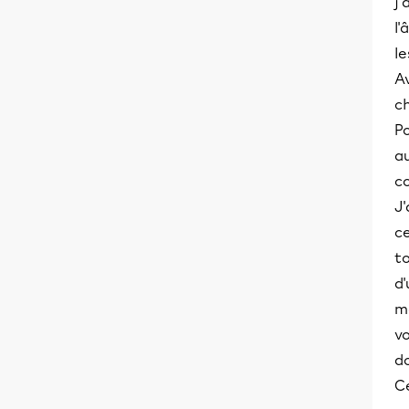
j'
l'
le
A
c
P
au
c
J'
ce
to
d
m
v
do
Ce