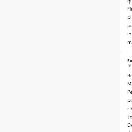
qu
Fi
pl
p
in
ma
Ex
25
B
Me
Pe
po
ré
t
D