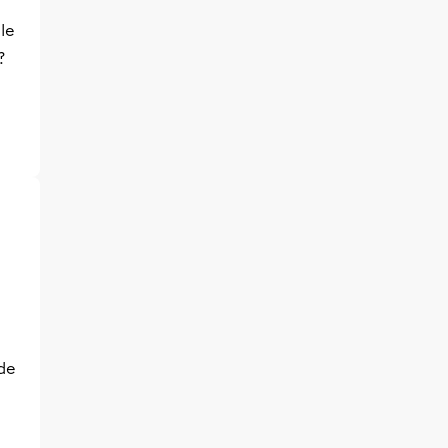
le
?
 de