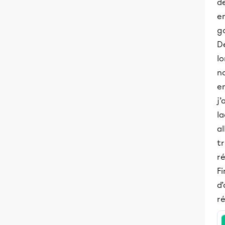
de
em
go
De
l
no
en
j’
la
al
tr
r
Fi
d’
ré