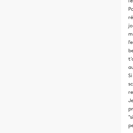
l'
P
r
jo
m
l'
be
t'
a
Si
sc
re
Je
pr
"s
p