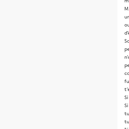
m
M.
un
ou
d'
So
pe
n'
pe
c
fu
t
Si
Si
tu
tu