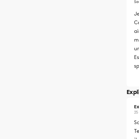
Se
J
C
ai
m
un
Es
sp
Expl
Ex
25
Sa
T