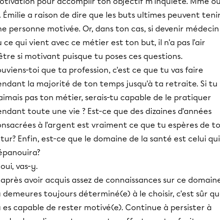
otivation pour accomplir ton objectif m'inquiète. Mme o
 Émilie a raison de dire que les buts ultimes peuvent teni
e personne motivée. Or, dans ton cas, si devenir médecin
 ce qui vient avec ce métier est ton but, il n'a pas l'air
être si motivant puisque tu poses ces questions.
uviens-toi que ta profession, c'est ce que tu vas faire
ndant la majorité de ton temps jusqu'à ta retraite. Si tu
aimais pas ton métier, serais-tu capable de le pratiquer
ndant toute une vie ? Est-ce que des dizaines d'années
onsacrées à l'argent est vraiment ce que tu espères de t
tur? Enfin, est-ce que le domaine de la santé est celui qui
'épanouira?
 oui, vas-y.
 après avoir acquis assez de connaissances sur ce domaine
 demeures toujours déterminé(e) à le choisir, c'est sûr q
 es capable de rester motivé(e). Continue à persister à