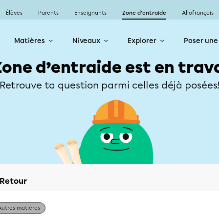
Élèves
Parents
Enseignants
Zone d’entraide
Allofrançais
Matières
Niveaux
Explorer
Poser une
Zone d’entraide est en trav
Retrouve ta question parmi celles déjà posées
Retour
Autres matières