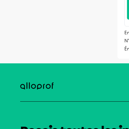
E
N’
Ém