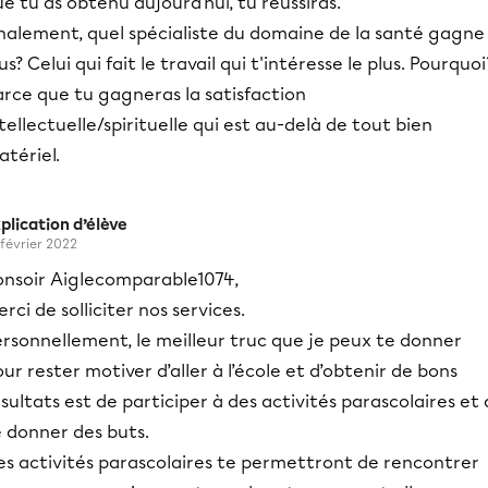
e tu as obtenu aujourd'hui, tu réussiras.
nalement, quel spécialiste du domaine de la santé gagne 
us? Celui qui fait le travail qui t'intéresse le plus. Pourquoi
arce que tu gagneras la satisfaction
tellectuelle/spirituelle qui est au-delà de tout bien
tériel.
plication d’élève
 février 2022
onsoir Aiglecomparable1074,
rci de solliciter nos services.
rsonnellement, le meilleur truc que je peux te donner
ur rester motiver d’aller à l’école et d’obtenir de bons
sultats est de participer à des activités parascolaires et
e donner des buts.
es activités parascolaires te permettront de rencontrer