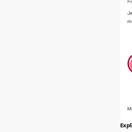
Pr
Je
m
M
Expl