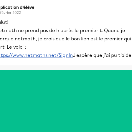
plication d’élève
 février 2022
lut!
etmath ne prend pas de h après le premier t. Quand je
rque netmath, je crois que le bon lien est le premier qui
rt. Le voici :
ttps://www.netmaths.net/SignIn
J'espère que j'ai pu t'aider