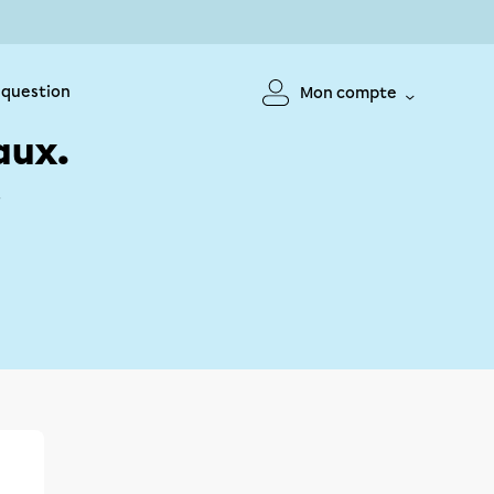
 question
Mon compte
aux.
!