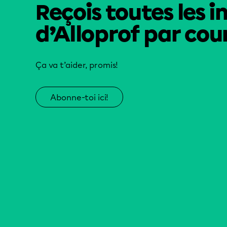
Reçois toutes les i
d’Alloprof par cour
Ça va t’aider, promis!
Abonne-toi ici!