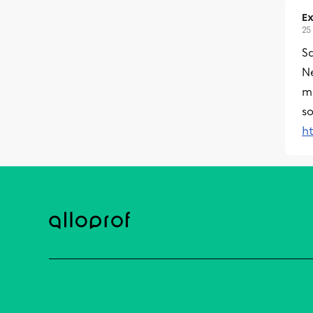
Ex
25
Sa
N
ma
so
h