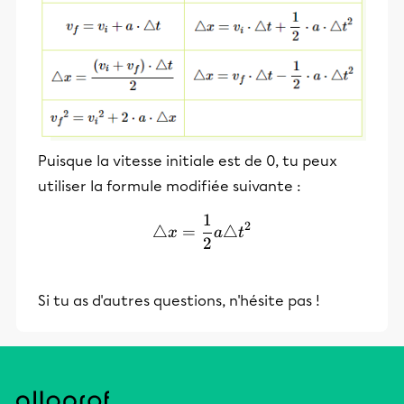
Puisque la vitesse initiale est de 0, tu peux
utiliser la formule modifiée suivante :
1
\triangle x=\frac{1}{2}a\
2
△
=
△
x
a
t
2
Si tu as d'autres questions, n'hésite pas !