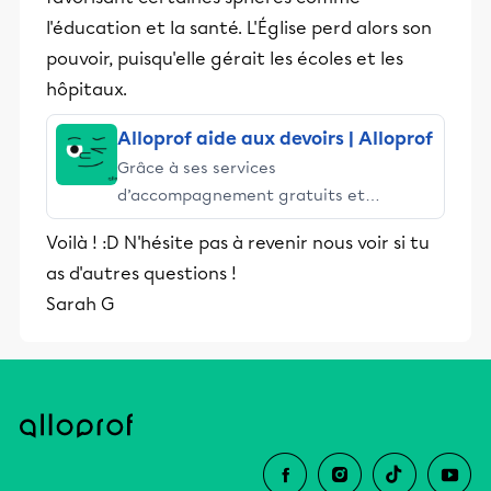
l'éducation et la santé. L'Église perd alors son
pouvoir, puisqu'elle gérait les écoles et les
hôpitaux.
Alloprof aide aux devoirs | Alloprof
Grâce à ses services
d’accompagnement gratuits et
stimulants, Alloprof engage les élèves
Voilà ! :D N'hésite pas à revenir nous voir si tu
et leurs parents dans la réussite
as d'autres questions !
éducative.
Sarah G