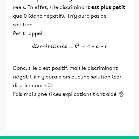
réels. En effet, si le discriminant
est plus petit
que 0 (donc négatif), il n'y aura pas de
solution.
Petit rappel :
2
=
discriminant = b^2-4*a*c
−
4
∗
∗
d
i
scr
iminan
t
b
a
c
Donc, si le a est positif, mais le discriminant
négatif, il n'y aura alors aucune solution (car
discriminant <0).
Fais-moi signe si ces explications t'ont aidé. 👌