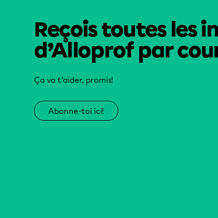
Reçois toutes les i
d’Alloprof par cour
Ça va t’aider, promis!
Abonne-toi ici!