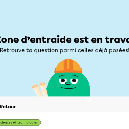
Élèves
Parents
Enseignants
Zone d’entraide
Allofrançais
Matières
Niveaux
Explorer
Poser une
Zone d’entraide est en trav
Retrouve ta question parmi celles déjà posées
Retour
Sciences et technologies