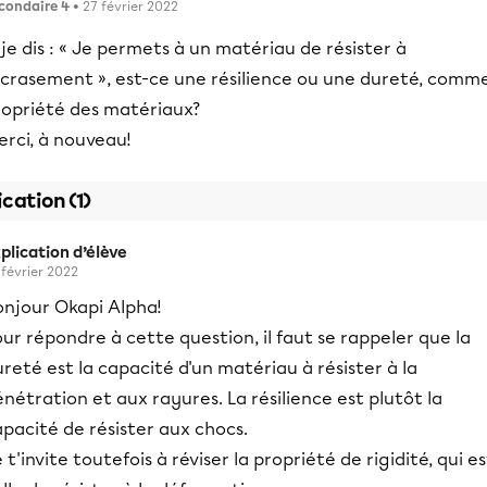
condaire 4
• 27 février 2022
 je dis : « Je permets à un matériau de résister à
’écrasement », est-ce une résilience ou une dureté, comm
ropriété des matériaux?
erci, à nouveau!
ication (1)
plication d’élève
 février 2022
onjour Okapi Alpha!
ur répondre à cette question, il faut se rappeler que la
reté est la capacité d'un matériau à résister à la
nétration et aux rayures. La résilience est plutôt la
pacité de résister aux chocs.
 t'invite toutefois à réviser la propriété de rigidité, qui es