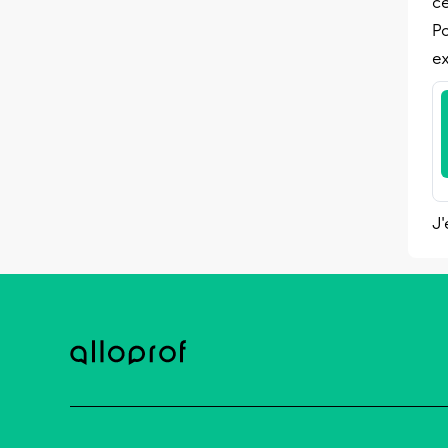
ce
Po
ex
J'