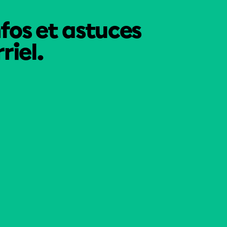
nfos et astuces
riel.