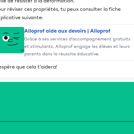
lle de résister à la déformation.
ur réviser ces propriétés, tu peux consulter la fiche
plicative suivante:
Alloprof aide aux devoirs | Alloprof
Grâce à ses services d’accompagnement gratuits
et stimulants, Alloprof engage les élèves et leurs
parents dans la réussite éducative.
espère que cela t'aidera!