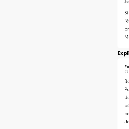
Se
Si
l
p
M
Expl
Ex
27
B
Po
du
pé
ca
Je