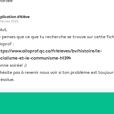
Marilee
plication d’élève
 février 2022
lut,
e penses que ce que tu recherche se trouve sur cette fic
loprof :
tps://www.alloprof.qc.ca/fr/eleves/bv/histoire/le-
ocialisme-et-le-communisme-h1394
nne soirée! ;)
hésite pas à revenir nous voir si ton problème est toujour
résolue.