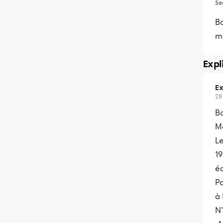
Se
Bo
m
Expl
Ex
28
B
Me
L
1
éc
Po
à
N'