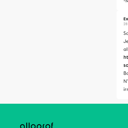
-
Ex
28
Sa
J
al
ht
s
Bo
N'
ir