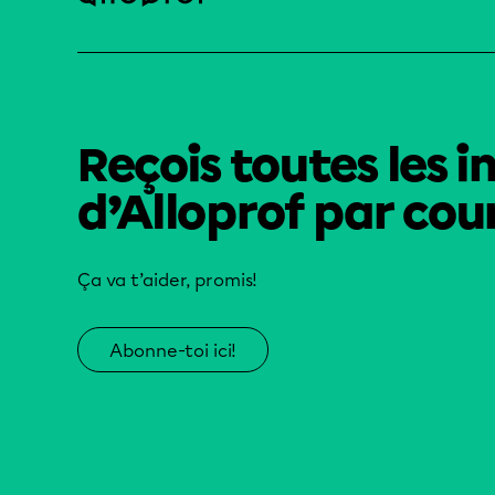
Reçois toutes les i
d’Alloprof par cour
Ça va t’aider, promis!
Abonne-toi ici!