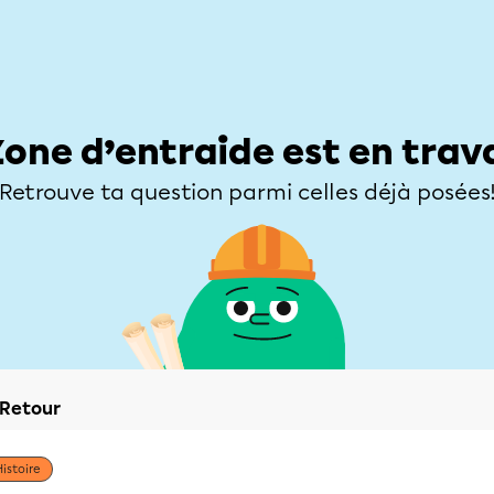
Élèves
Parents
Enseignants
Zone d’entraide
Allofrançais
Matières
Niveaux
Explorer
Poser une
Zone d’entraide est en trav
Retrouve ta question parmi celles déjà posées
Retour
Histoire